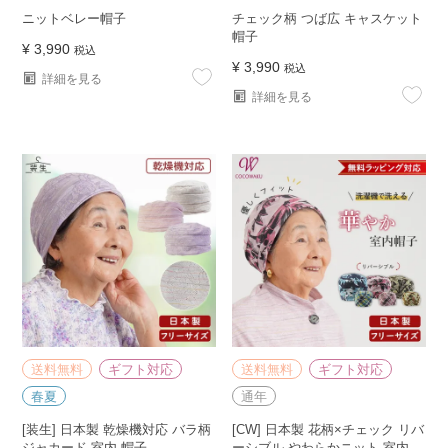
ニットベレー帽子
チェック柄 つば広 キャスケット
帽子
¥
3,990
税込
¥
3,990
税込
詳細を見る
詳細を見る
送料無料
ギフト対応
送料無料
ギフト対応
春夏
通年
[装生] 日本製 乾燥機対応 バラ柄
[CW] 日本製 花柄×チェック リバ
ジャカード 室内 帽子
ーシブル やわらかニット 室内