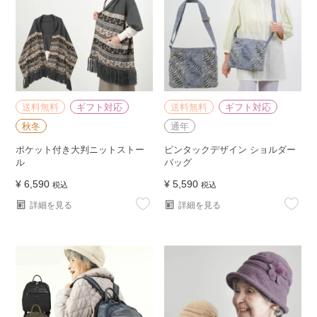
送料無料
ギフト対応
送料無料
ギフト対応
秋冬
通年
ポケット付き大判ニットストー
ピンタックデザイン ショルダー
ル
バッグ
¥
6,590
¥
5,590
税込
税込
詳細を見る
詳細を見る