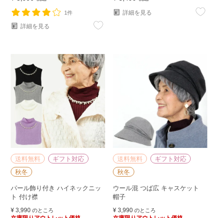
詳細を見る
1件
詳細を見る
送料無料
ギフト対応
送料無料
ギフト対応
秋冬
秋冬
パール飾り付き ハイネックニッ
ウール混 つば広 キャスケット
ト 付け襟
帽子
¥
3,990
¥
3,990
のところ
のところ