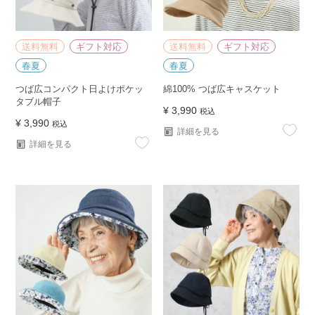
送料無料
ギフト対応
送料無料
ギフト対応
春夏
春夏
つば広コンパクト日よけポケッ
綿100% つば広キャスケット
タブル帽子
¥
3,990
税込
¥
3,990
税込
詳細を見る
詳細を見る