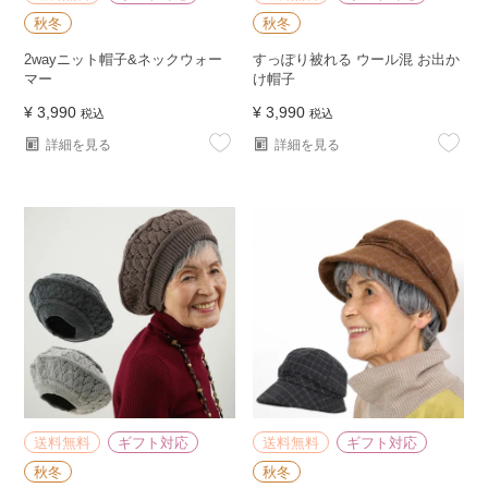
秋冬
秋冬
2wayニット帽子&ネックウォー
すっぽり被れる ウール混 お出か
マー
け帽子
¥
3,990
¥
3,990
税込
税込
詳細を見る
詳細を見る
送料無料
ギフト対応
送料無料
ギフト対応
秋冬
秋冬