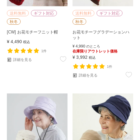
送料無料
ギフト対応
送料無料
ギフト対応
秋冬
秋冬
[CW] お花モチーフニット帽
お花モチーフグラデーションハ
ット
¥
4,490
税込
¥
4,990
のところ
1件
在庫限りアウトレット価格
¥
3,992
税込
詳細を見る
1件
詳細を見る