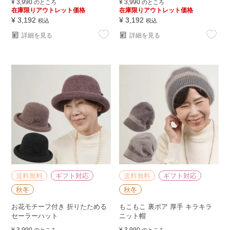
¥
3,990
¥
3,990
のところ
のところ
在庫限りアウトレット価格
在庫限りアウトレット価格
¥
3,192
¥
3,192
税込
税込
詳細を見る
詳細を見る
送料無料
ギフト対応
送料無料
ギフト対応
秋冬
秋冬
お花モチーフ付き 折りたためる
もこもこ 裏ボア 厚手 キラキラ
セーラーハット
ニット帽
¥
3,990
¥
3,990
のところ
のところ