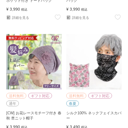
ポケット付き トートバッグ
バッグ
¥
3,990
¥
3,990
税込
税込
詳細を見る
詳細を見る
送料無料
ギフト対応
送料無料
ギフト対応
通年
春夏
[CW] お花レースモチーフ付き 春
シルク100% ネックフェイスカバ
秋 杢ニット帽子
ー
¥
3,990
¥
3,490
税込
税込