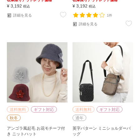
在庫限りアウトレット価格
在庫限りアウトレット価格
¥
3,192
¥
3,192
税込
税込
詳細を見る
1件
詳細を見る
送料無料
ギフト対応
送料無料
ギフト対応
秋冬
通年
アンゴラ風起毛 お花モチーフ付
英字パターン ミニショルダーバ
き ニットハット
ッグ