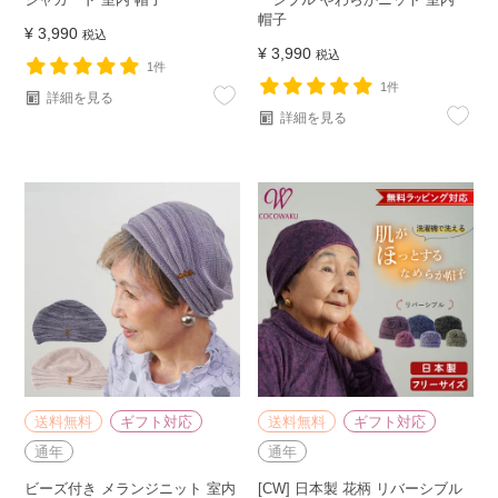
帽子
¥
3,990
税込
¥
3,990
税込
1件
1件
詳細を見る
詳細を見る
送料無料
ギフト対応
送料無料
ギフト対応
通年
通年
ビーズ付き メランジニット 室内
[CW] 日本製 花柄 リバーシブル