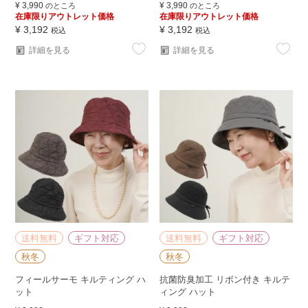
¥
3,990
¥
3,990
のところ
のところ
在庫限りアウトレット価格
在庫限りアウトレット価格
¥
3,192
¥
3,192
税込
税込
詳細を見る
詳細を見る
送料無料
ギフト対応
送料無料
ギフト対応
秋冬
秋冬
フィールサーモ キルティング ハ
抗菌防臭加工 リボン付き キルテ
ット
ィング ハット