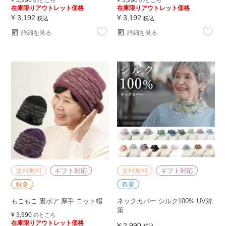
在庫限りアウトレット価格
在庫限りアウトレット価格
¥
3,192
¥
3,192
税込
税込
詳細を見る
詳細を見る
送料無料
ギフト対応
送料無料
ギフト対応
秋冬
春夏
もこもこ 裏ボア 厚手 ニット帽
ネックカバー シルク100% UV対
策
¥
3,990
のところ
在庫限りアウトレット価格
¥
2,990
税込