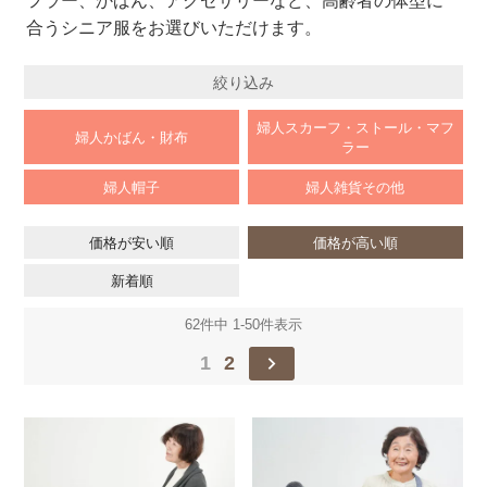
フラー、かばん、アクセサリーなど、高齢者の体型に
合うシニア服をお選びいただけます。
絞り込み
婦人スカーフ・ストール・マフ
婦人かばん・財布
ラー
婦人帽子
婦人雑貨その他
価格が安い順
価格が高い順
新着順
62
件中
1
-
50
件表示
1
2