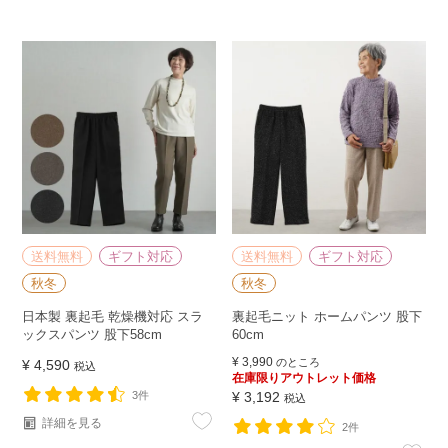
送料無料
ギフト対応
送料無料
ギフト対応
秋冬
秋冬
日本製 裏起毛 乾燥機対応 スラ
裏起毛ニット ホームパンツ 股下
ックスパンツ 股下58cm
60cm
¥
3,990
のところ
¥
4,590
税込
在庫限りアウトレット価格
3件
¥
3,192
税込
詳細を見る
2件