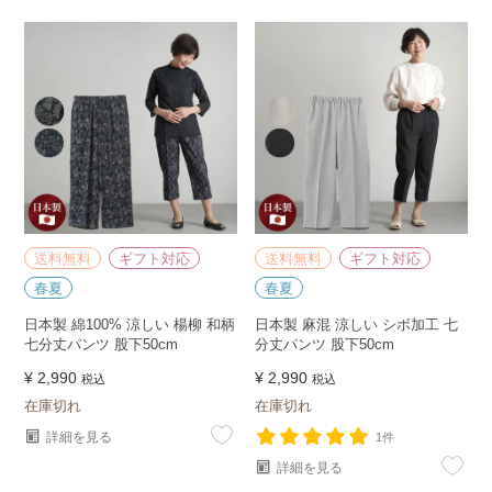
送料無料
ギフト対応
送料無料
ギフト対応
春夏
春夏
日本製 綿100% 涼しい 楊柳 和柄
日本製 麻混 涼しい シボ加工 七
七分丈パンツ 股下50cm
分丈パンツ 股下50cm
¥
2,990
¥
2,990
税込
税込
在庫切れ
在庫切れ
詳細を見る
1件
詳細を見る