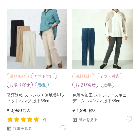
送料無料
ギフト対応
送料無料
ギフト対応
お取り寄せ
春夏
お取り寄せ
通年
吸汗速乾 ストレッチ無地美脚フ
色落ち加工 ストレッチスキニー
ィットパンツ 股下68cm
デニム レギパン 股下68cm
¥
3,990
¥
4,990
税込
税込
詳細を見る
1件
詳細を見る