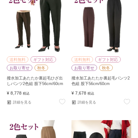
送料無料
ギフト対応
送料無料
ギフト対応
お取り寄せ
秋冬
お取り寄せ
秋冬
撥水加工あたたか裏起毛ひざ出
撥水加工あたたか裏起毛パンツ2
しパンツ2色組 股下56cm/60cm
色組 股下56cm/60cm
¥
8,778
¥
7,678
税込
税込
詳細を見る
詳細を見る