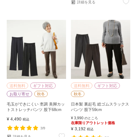
詳細を見る
送料無料
ギフト対応
送料無料
ギフト対応
お取り寄せ
秋冬
秋冬
毛玉ができにくい 杢調 美脚カッ
日本製 裏起毛 総ゴムスラックス
トストレッチパンツ 股下68cm
パンツ 股下59cm
¥
3,990
のところ
¥
4,490
税込
在庫限りアウトレット価格
3件
¥
3,192
税込
詳細を見る