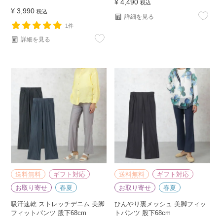
¥
4,490
税込
¥
3,990
税込
詳細を見る
1件
詳細を見る
送料無料
ギフト対応
送料無料
ギフト対応
お取り寄せ
春夏
お取り寄せ
春夏
吸汗速乾 ストレッチデニム 美脚
ひんやり裏メッシュ 美脚フィッ
フィットパンツ 股下68cm
トパンツ 股下68cm