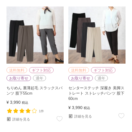
送料無料
ギフト対応
送料無料
ギフト対応
お取り寄せ
通年
お取り寄せ
通年
ちりめん 裏薄起毛 スラックスパ
センターステッチ 深履き 美脚ス
ンツ 股下55cm
トレート ストレッチパンツ 股下
60cm
¥
3,990
税込
¥
3,990
税込
1件
詳細を見る
詳細を見る