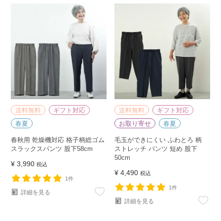
送料無料
ギフト対応
送料無料
ギフト対応
春夏
お取り寄せ
春夏
春秋用 乾燥機対応 格子柄総ゴム
毛玉ができにくい ふわとろ 柄
スラックスパンツ 股下58cm
ストレッチ パンツ 短め 股下
50cm
¥
3,990
税込
¥
4,490
税込
1件
1件
詳細を見る
詳細を見る