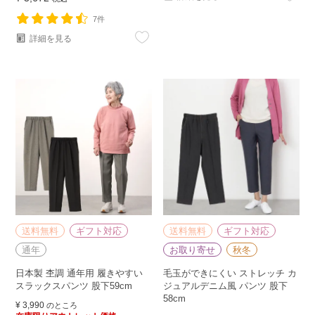
7件
詳細を見る
送料無料
ギフト対応
送料無料
ギフト対応
通年
お取り寄せ
秋冬
日本製 杢調 通年用 履きやすい
毛玉ができにくい ストレッチ カ
スラックスパンツ 股下59cm
ジュアルデニム風 パンツ 股下
58cm
¥
3,990
のところ