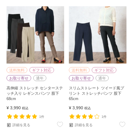
送料無料
ギフト対応
送料無料
ギフト対応
お取り寄せ
通年
お取り寄せ
通年
高伸縮 ストレッチ センターステ
スリムストレート ツイード風プ
ッチ入り レギンスパンツ 股下
リント ストレッチパンツ 股下
68cm
65cm
¥
3,990
¥
3,990
税込
税込
1件
1件
詳細を見る
詳細を見る