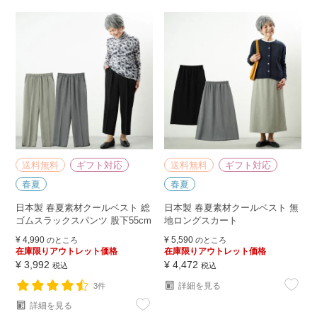
送料無料
ギフト対応
送料無料
ギフト対応
春夏
春夏
日本製 春夏素材クールベスト 総
日本製 春夏素材クールベスト 無
ゴムスラックスパンツ 股下55cm
地ロングスカート
¥
4,990
¥
5,590
のところ
のところ
在庫限りアウトレット価格
在庫限りアウトレット価格
¥
3,992
¥
4,472
税込
税込
詳細を見る
3件
詳細を見る