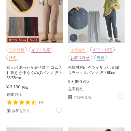
送料無料
ギフト対応
送料無料
ギフト対応
秋冬
お取り寄せ
春夏
婦人用 あったか裏ベロア ゴム入
乾燥機対応 杢ツイル バラ刺繍
れ替え かるらくのびパンツ 股下
スラックスパンツ 股下60cm
55/58cm
¥
3,990
税込
¥
3,190
税込
在庫切れ
在庫切れ
詳細を見る
8件
詳細を見る