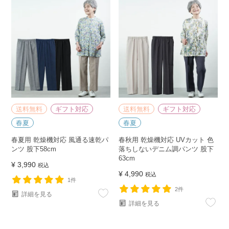
送料無料
ギフト対応
送料無料
ギフト対応
春夏
春夏
春夏用 乾燥機対応 風通る速乾パ
春秋用 乾燥機対応 UVカット 色
ンツ 股下58cm
落ちしないデニム調パンツ 股下
63cm
¥
3,990
税込
¥
4,990
税込
1件
2件
詳細を見る
詳細を見る