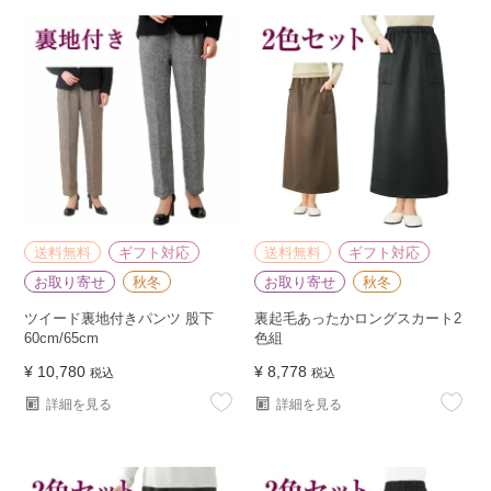
送料無料
ギフト対応
送料無料
ギフト対応
お取り寄せ
秋冬
お取り寄せ
秋冬
ツイード裏地付きパンツ 股下
裏起毛あったかロングスカート2
60cm/65cm
色組
¥
10,780
¥
8,778
税込
税込
詳細を見る
詳細を見る