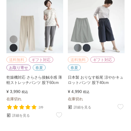
送料無料
ギフト対応
送料無料
ギフト対応
お取り寄せ
春夏
春夏
乾燥機対応 さらさら接触冷感 薄
日本製 おりなす栃尾 涼やかキュ
軽ストレッチパンツ 股下60cm
ロットパンツ 股下40cm
¥
3,990
¥
4,990
税込
税込
在庫切れ
在庫切れ
詳細を見る
2件
詳細を見る