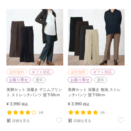
送料無料
ギフト対応
送料無料
ギフト対応
お取り寄せ
通年
お取り寄せ
通年
美脚カット 深履き デニムプリン
美脚カット 深履き 無地 ストレ
ト ストレッチパンツ 股下68cm
ッチパンツ 股下68cm
¥
3,990
¥
3,990
税込
税込
1件
1件
詳細を見る
詳細を見る