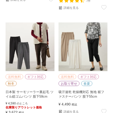
7件
詳細を見る
送料無料
ギフト対応
送料無料
ギフト対応
秋冬
お取り寄せ
春夏
日本製 サーモソーラー裏起毛 ツ
吸汗速乾 乾燥機対応 無地 裾フ
イル総ゴムパンツ 股下59cm
ァスナーパンツ 股下55cm
¥
4,590
のところ
¥
4,490
税込
在庫限りアウトレット価格
詳細を見る
¥
3,672
税込