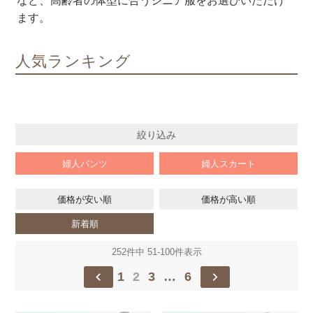
など、高齢者の体型に合うシニア服をお選びいただけ
ます。
人気ランキング
絞り込み
婦人パンツ
婦人スカート
価格が安い順
価格が高い順
新着順
252
件中
51
-
100
件表示
1
2
3
…
6