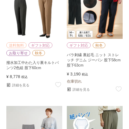
送料無料
ギフト対応
ギフト対応
秋冬
お取り寄せ
秋冬
バラ刺繍 裏起毛 ニット ストレ
ッチ デニム ジーパン 股下58cm
撥水加工中わた入り裏キルトパ
股下63cm
ンツ2色組 股下60cm
¥
3,190
税込
¥
8,778
税込
在庫切れ
詳細を見る
詳細を見る