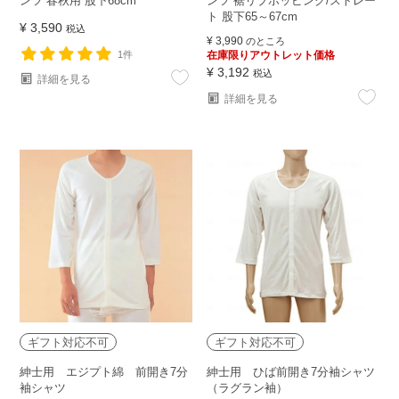
ンツ 春秋用 股下68cm
ンツ 裾リブホッピング/ストレー
ト 股下65～67cm
¥
3,590
税込
¥
3,990
のところ
1件
在庫限りアウトレット価格
¥
3,192
税込
詳細を見る
詳細を見る
ギフト対応不可
ギフト対応不可
紳士用 エジプト綿 前開き7分
紳士用 ひば前開き7分袖シャツ
袖シャツ
（ラグラン袖）