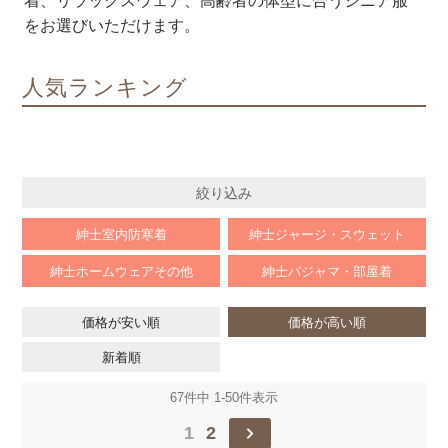
着、リラックスウェア、高齢者の体型に合うシニア服
をお選びいただけます。
人気ランキング
絞り込み
紳士室内防寒着
紳士ジャージ・スウェット
紳士ホームウェアその他
紳士パジャマ・部屋着
価格が安い順
価格が高い順
新着順
67
件中
1
-
50
件表示
1
2