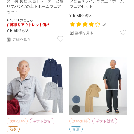
ダー柄 長袖 丸首トレーナーと裾
ツと裾リブパンツの上下ホーム
リブパンツの上下ホームウェア
ウェアセット
セット
¥
5,590
税込
¥
6,990
のところ
在庫限りアウトレット価格
1件
¥
5,592
税込
詳細を見る
詳細を見る
送料無料
ギフト対応
送料無料
ギフト対応
秋冬
春夏