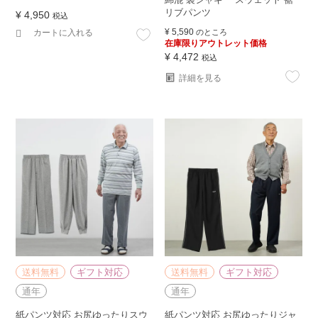
リブパンツ
¥
4,950
税込
¥
5,590
カートに入れる
のところ
在庫限りアウトレット価格
¥
4,472
税込
詳細を見る
送料無料
ギフト対応
送料無料
ギフト対応
通年
通年
紙パンツ対応 お尻ゆったりスウ
紙パンツ対応 お尻ゆったりジャ