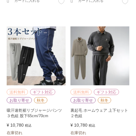
カートに入れる
カートに入れる
送料無料
ギフト対応
送料無料
ギフト対応
お取り寄せ
秋冬
お取り寄せ
秋冬
吸汗速乾裾リブジャージパンツ
裏起毛 ホームウェア 上下セット
３色組 股下65cm/70cm
２色組
¥
10,780
¥
10,780
税込
税込
在庫切れ
在庫切れ