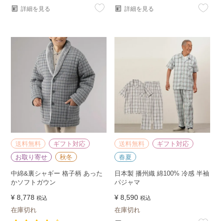
詳細を見る
詳細を見る
送料無料
ギフト対応
送料無料
ギフト対応
お取り寄せ
秋冬
春夏
中綿&裏シャギー 格子柄 あった
日本製 播州織 綿100% 冷感 半袖
かソフトガウン
パジャマ
¥
8,778
¥
8,590
税込
税込
在庫切れ
在庫切れ