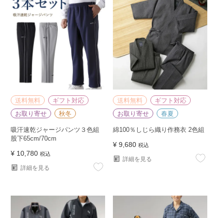
送料無料
ギフト対応
送料無料
ギフト対応
お取り寄せ
秋冬
お取り寄せ
春夏
吸汗速乾ジャージパンツ３色組
綿100％しじら織り作務衣 2色組
股下65cm/70cm
¥
9,680
税込
¥
10,780
税込
詳細を見る
詳細を見る