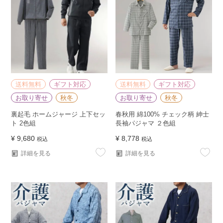
送料無料
ギフト対応
送料無料
ギフト対応
お取り寄せ
秋冬
お取り寄せ
秋冬
裏起毛 ホームジャージ 上下セッ
春秋用 綿100% チェック柄 紳士
ト 2色組
長袖パジャマ ２色組
¥
9,680
¥
8,778
税込
税込
詳細を見る
詳細を見る