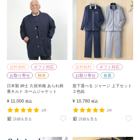
送料無料
ギフト対応
送料無料
ギフト対応
お取り寄せ
秋冬
お取り寄せ
春夏
日本製 紳士 久留米織 あられ柄
股下選べる ジャージ 上下セット
裏キルト ホームジャケット
２色組
¥
11,000
¥
10,780
税込
税込
1件
2件
詳細を見る
詳細を見る