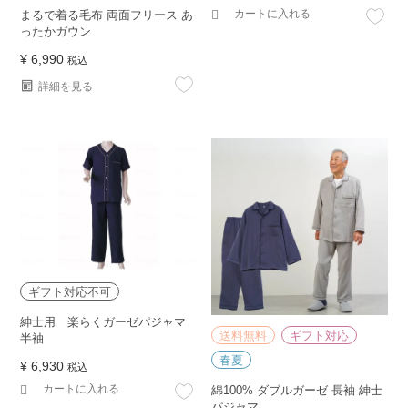
カートに入れる
まるで着る毛布 両面フリース あ
ったかガウン
¥
6,990
税込
詳細を見る
ギフト対応不可
紳士用 楽らくガーゼパジャマ
送料無料
ギフト対応
半袖
春夏
¥
6,930
税込
カートに入れる
綿100% ダブルガーゼ 長袖 紳士
パジャマ