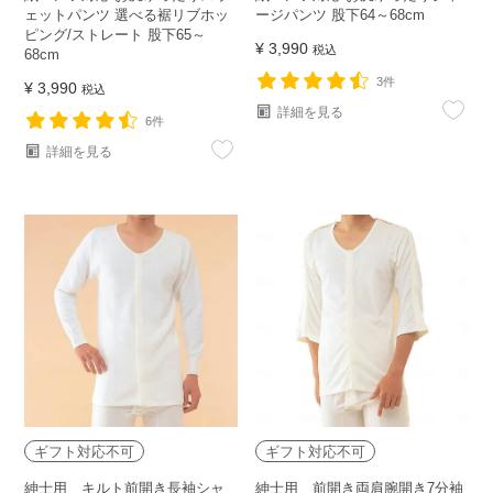
ェットパンツ 選べる裾リブホッ
ージパンツ 股下64～68cm
ピング/ストレート 股下65～
¥
3,990
税込
68cm
3件
¥
3,990
税込
詳細を見る
6件
詳細を見る
ギフト対応不可
ギフト対応不可
紳士用 キルト前開き長袖シャ
紳士用 前開き両肩腕開き7分袖