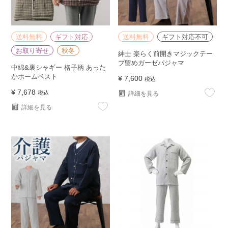
送料無料
ギフト対応
送料無料
ギフト対応不可
お取り寄せ
秋冬
紳士 楽らく前開きマジックテー
プ留めガーゼパジャマ
中綿&裏シャギー 格子柄 あった
かホームベスト
¥
7,600
税込
¥
7,678
税込
詳細を見る
詳細を見る