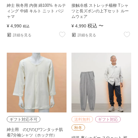
紳士 秋冬用 内側 綿100% キルテ
接触冷感 ストレッチ楊柳 Tシャ
ィング 中綿 キルト ニット パジ
ツと長ズボンの上下セット ルー
ャマ
ムウェア
税込
〜
¥
4,990
¥
4,990
税込
詳細を見る
詳細を見る
ギフト対応不可
送料無料
ギフト対応
秋冬
紳士用 のびのびワンタッチ肌
着7分袖シャツ（ホック付）
綿混 裏シャギー スウェット 裾