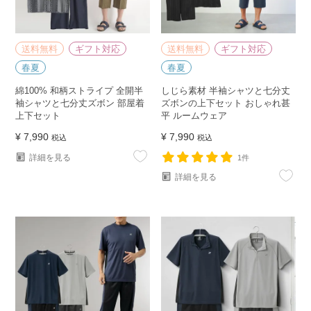
送料無料
ギフト対応
送料無料
ギフト対応
春夏
春夏
綿100% 和柄ストライプ 全開半
しじら素材 半袖シャツと七分丈
袖シャツと七分丈ズボン 部屋着
ズボンの上下セット おしゃれ甚
上下セット
平 ルームウェア
¥
7,990
¥
7,990
税込
税込
詳細を見る
1件
詳細を見る