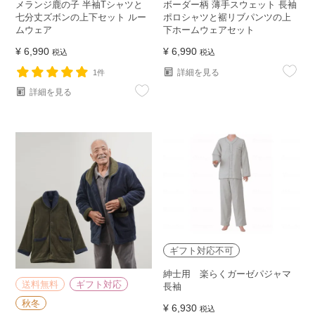
メランジ鹿の子 半袖Tシャツと
ボーダー柄 薄手スウェット 長袖
七分丈ズボンの上下セット ルー
ポロシャツと裾リブパンツの上
ムウェア
下ホームウェアセット
¥
6,990
¥
6,990
税込
税込
詳細を見る
1件
詳細を見る
ギフト対応不可
紳士用 楽らくガーゼパジャマ
送料無料
ギフト対応
長袖
秋冬
¥
6,930
税込