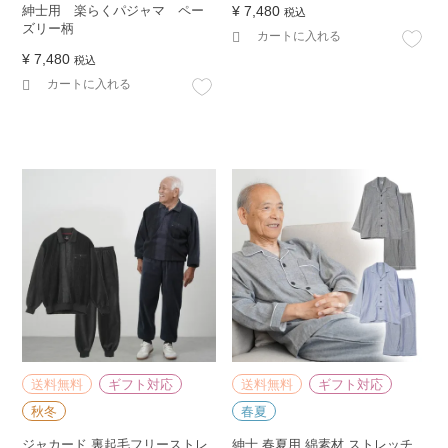
¥
7,480
紳士用 楽らくパジャマ ペー
税込
ズリー柄
カートに入れる
¥
7,480
税込
カートに入れる
送料無料
ギフト対応
送料無料
ギフト対応
秋冬
春夏
ジャカード 裏起毛フリーストレ
紳士 春夏用 綿素材 ストレッチ