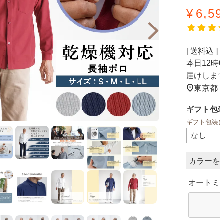
¥
6,5
送料込
本日
12時
届けしま
東京都
ギフト包
ギフト包装
カラー
オートミ