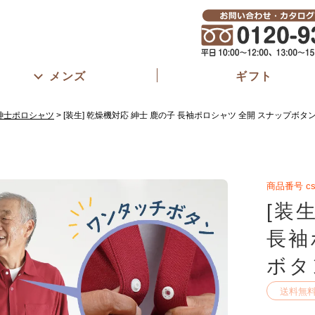
メンズ
ギフト
紳士ポロシャツ
[装生] 乾燥機対応 紳士 鹿の子 長袖ポロシャツ 全開 スナップボタ
商品番号
cs
[装
長袖
ボタ
送料無