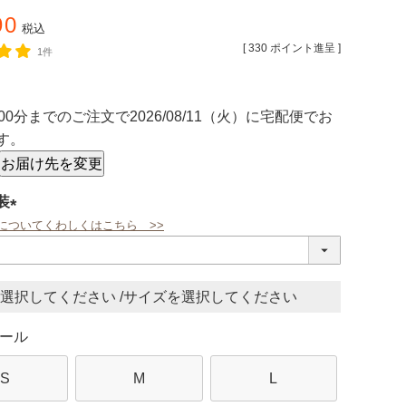
90
税込
[
330
ポイント進呈 ]
1件
00分
までのご注文で
2026/08/11（火）
に
宅配便
でお
す。
お届け先を変更
装
についてくわしくはこちら >>
(必
須)
サイズ
ール
S
M
L