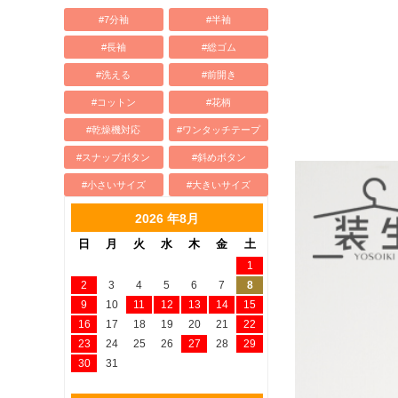
#7分袖
#半袖
#長袖
#総ゴム
#洗える
#前開き
#コットン
#花柄
#乾燥機対応
#ワンタッチテープ
#スナップボタン
#斜めボタン
#小さいサイズ
#大きいサイズ
2026 年8月
日
月
火
水
木
金
土
1
2
3
4
5
6
7
8
9
10
11
12
13
14
15
16
17
18
19
20
21
22
23
24
25
26
27
28
29
30
31