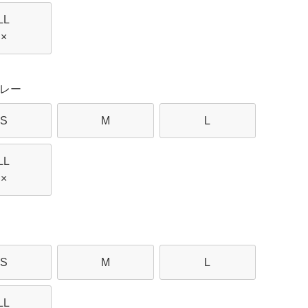
LL
×
レー
S
M
L
LL
×
S
M
L
LL