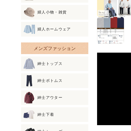
婦人小物・雑貨
婦人ホームウェア
メンズファッション
紳士トップス
紳士ボトムス
紳士アウター
紳士下着