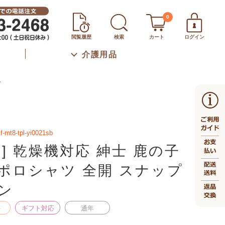
0
閲覧履歴
検索
カート
ログイン
介護用品
ン
f-mt8-tpl-yi0021sb
生] 乾燥機対応 紳士 鹿の子
ポロシャツ 全開 スナップ
ン
料
ギフト対応
通年