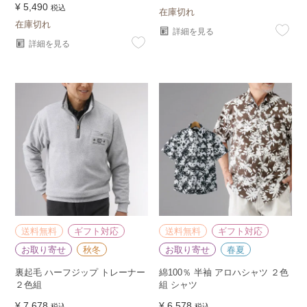
¥
5,490
税込
在庫切れ
在庫切れ
詳細を見る
詳細を見る
送料無料
ギフト対応
送料無料
ギフト対応
お取り寄せ
秋冬
お取り寄せ
春夏
裏起毛 ハーフジップ トレーナー
綿100％ 半袖 アロハシャツ ２色
２色組
組 シャツ
¥
7,678
¥
6,578
税込
税込