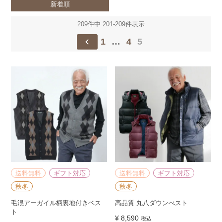
新着順
209
件中
201
-
209
件表示
1
…
4
5
送料無料
ギフト対応
送料無料
ギフト対応
秋冬
秋冬
毛混アーガイル柄裏地付きベス
高品質 丸八ダウンべスト
ト
¥
8,590
税込