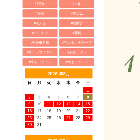
#7分袖
#半袖
#長袖
#総ゴム
#洗える
#前開き
#コットン
#花柄
#乾燥機対応
#ワンタッチテープ
#スナップボタン
#斜めボタン
#小さいサイズ
#大きいサイズ
2026 年8月
日
月
火
水
木
金
土
1
2
3
4
5
6
7
8
9
10
11
12
13
14
15
16
17
18
19
20
21
22
23
24
25
26
27
28
29
30
31