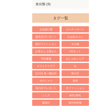
未分類 (9)
タグ一覧
お出掛け着
コーディネート
誕生日プレゼント
おばあちゃん
旅行ファッション
８８歳
お母さん お母さん
UVカット
70代夏服
おしゃれシニア
ギフトアイデア
父
父の日 食べ物以外
母の日
ポロシャツ
喜寿
母の日プレゼント
冬ファッション
シニア
80代 80代
夏旅行
熱中症対策