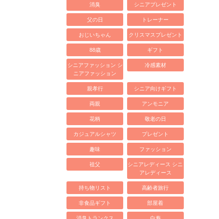
消臭
シニアプレゼント
父の日
トレーナー
おじいちゃん
クリスマスプレゼント
88歳
ギフト
シニアファッション シ
冷感素材
ニアファッション
親孝行
シニア向けギフト
両親
アンモニア
花柄
敬老の日
カジュアルシャツ
プレゼント
趣味
ファッション
祖父
シニアレディース シニ
アレディース
持ち物リスト
高齢者旅行
非食品ギフト
部屋着
消臭トランクス
白寿