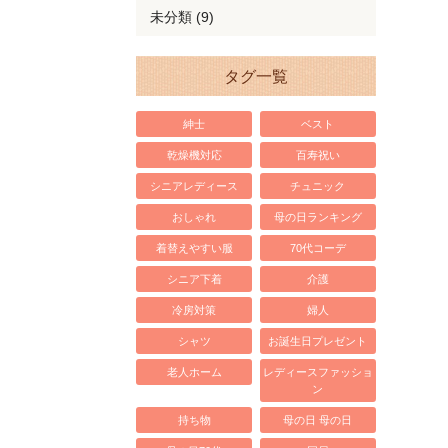
未分類 (9)
タグ一覧
紳士
ベスト
乾燥機対応
百寿祝い
シニアレディース
チュニック
おしゃれ
母の日ランキング
着替えやすい服
70代コーデ
シニア下着
介護
冷房対策
婦人
シャツ
お誕生日プレゼント
老人ホーム
レディースファッショ
ン
持ち物
母の日 母の日