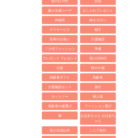
母の日70代
同居
夏の涼感コーデ
おしゃれプレゼント
伸縮性
紳士ズボン
デイサービス
帽子
長寿のお祝い
介護施設
７０代ファッション
準備
プレゼント プレゼント
母の日80代
父親
軽やか服
高齢者ギフト
高齢者
介護施設セット
旅行
カットソー
婦人服
高齢者の服選び
ファッション選び
服
おばあちゃん おばあち
ゃん
母の日花以外
シニア旅行