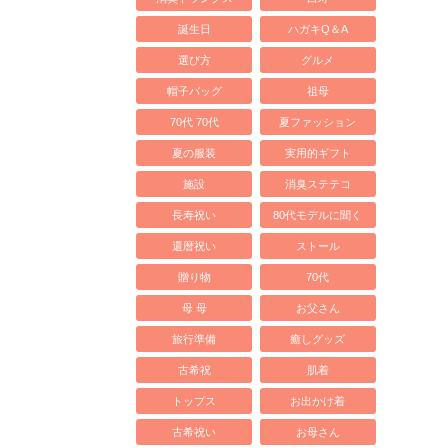
誕生日
ハガキQ＆A
選び方
グルメ
帽子バッグ
祖母
70代 70代
夏ファッション
夏の服装
実用的ギフト
施設
消臭ステテコ
長寿祝い
80代モデルに聞く
還暦祝い
ストール
贈り物
70代
母 母
お父さん
旅行準備
癒しグッズ
古希祝
肌着
トップス
お出かけ着
古希祝い
お母さん