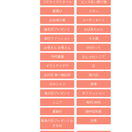
プチサイズスタイル
センス良い贈り物
服選び
ズボン
お出掛け着
コーディネート
誕生日プレゼント
おばあちゃん
旅行ファッション
８８歳
お母さん お母さん
UVカット
70代夏服
おしゃれシニア
ギフトアイデア
父
父の日 食べ物以外
母の日
ポロシャツ
喜寿
母の日プレゼント
冬ファッション
シニア
80代 80代
夏旅行
熱中症対策
敬老の日プレゼントお
古希
すすめ