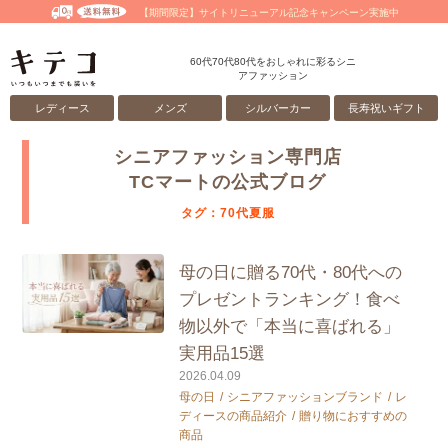
【期間限定】サイトリニューアル記念キャンペーン実施中
60代70代80代をおしゃれに彩るシニ
アファッション
レディース
メンズ
シルバーカー
長寿祝いギフト
シニアファッション専門店
TCマートの公式ブログ
タグ：70代夏服
母の日に贈る70代・80代への
プレゼントランキング！食べ
物以外で「本当に喜ばれる」
実用品15選
2026.04.09
母の日
シニアファッションブランド
レ
ディースの商品紹介
贈り物におすすめの
商品