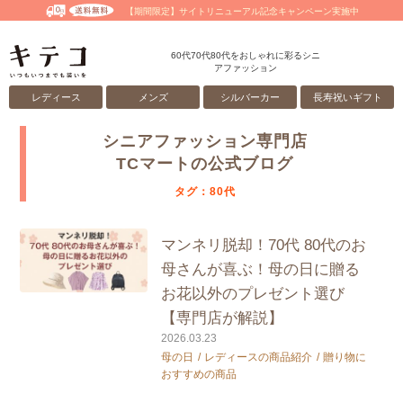
【期間限定】サイトリニューアル記念キャンペーン実施中
60代70代80代をおしゃれに彩るシニ
アファッション
レディース
メンズ
シルバーカー
長寿祝いギフト
シニアファッション専門店
TCマートの公式ブログ
タグ：80代
マンネリ脱却！70代 80代のお
母さんが喜ぶ！母の日に贈る
お花以外のプレゼント選び
【専門店が解説】
2026.03.23
母の日
レディースの商品紹介
贈り物に
おすすめの商品