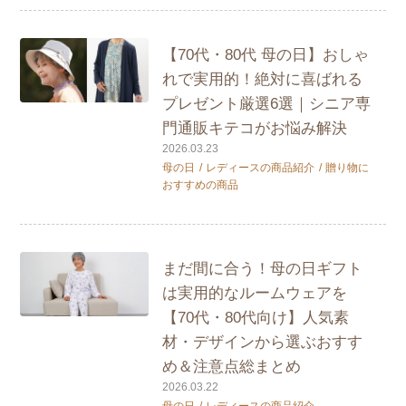
【70代・80代 母の日】おしゃ
れで実用的！絶対に喜ばれる
プレゼント厳選6選｜シニア専
門通販キテコがお悩み解決
2026.03.23
母の日
レディースの商品紹介
贈り物に
おすすめの商品
まだ間に合う！母の日ギフト
は実用的なルームウェアを
【70代・80代向け】人気素
材・デザインから選ぶおすす
め＆注意点総まとめ
2026.03.22