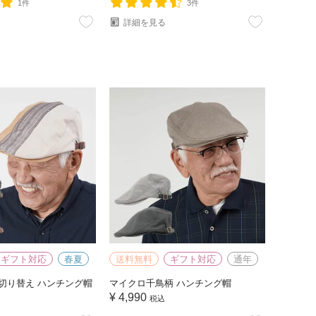
1件
3件
詳細を見る
ギフト対応
春夏
送料無料
ギフト対応
通年
切り替え ハンチング帽
マイクロ千鳥柄 ハンチング帽
¥
4,990
税込