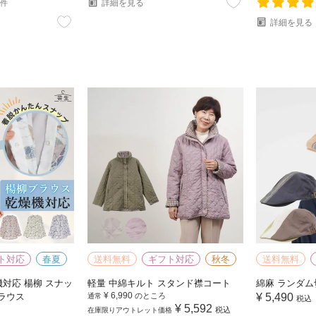
詳細を見る
2件
詳細を見る
ト対応
春夏
送料無料
ギフト対応
秋冬
送料無料
機対応 楊柳 スナッ
軽量 中綿キルト スタンド襟コート
綿麻 ランダム
¥
6,990
ブラウス
のところ
¥
5,490
通常
税込
¥
5,592
税込
在庫限りアウトレット価格