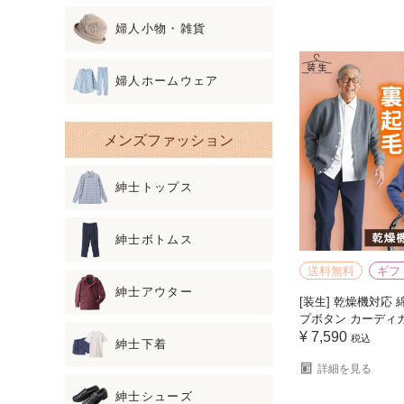
婦人小物・雑貨
婦人ホームウェア
メンズファッション
紳士トップス
紳士ボトムス
送料無料
ギフ
紳士アウター
[装生] 乾燥機対応 
プボタン カーディ
¥
7,590
税込
紳士下着
詳細を見る
紳士シューズ