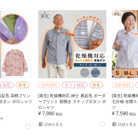
ト対応
秋冬
送料無料
ギフト対応
秋冬
送料無料
 裏起毛 花柄プリン
[装生] 乾燥機対応 紳士 裏起毛 ボーダ
[装生] 乾燥
ボタン ポロシャツ
ープリント 前開き スナップボタン ポ
七分袖 全開ス
ロシャツ
ツ
¥
7,990
¥
7,590
税込
税込
1件
詳細を見る
詳細を見る