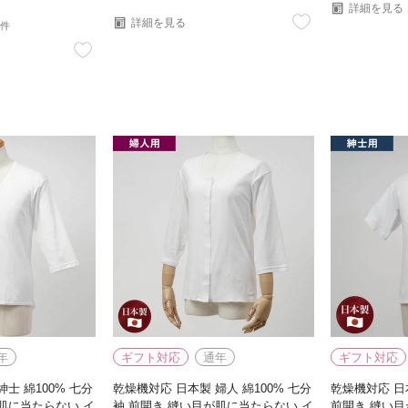
詳細を見る
詳細を見る
2件
年
ギフト対応
通年
ギフト対応
士 綿100% 七分
乾燥機対応 日本製 婦人 綿100% 七分
乾燥機対応 日本
肌に当たらない イ
袖 前開き 縫い目が肌に当たらない イ
前開き 縫い目