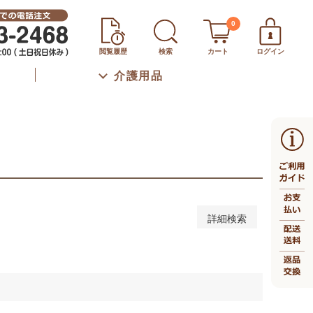
秋冬
通年
0
下
46～50cm
51～55cm
56～60cm
閲覧履歴
検索
カート
ログイン
m
66～70cm
71～75cm
76～80cm
介護用品
上
口（ボトムスのみ）
詳細検索