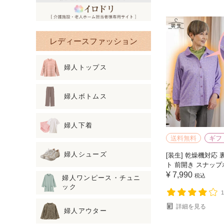
レディースファッション
婦人トップス
婦人ボトムス
婦人下着
送料無料
ギフ
婦人シューズ
[装生] 乾燥機対応
ト 前開き スナップ
¥
7,990
税込
婦人ワンピース・チュニ
ック
詳細を見る
婦人アウター