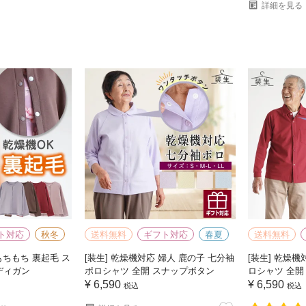
詳細を見る
ト対応
秋冬
送料無料
ギフト対応
春夏
送料無料
もちもち 裏起毛 ス
[装生] 乾燥機対応 婦人 鹿の子 七分袖
[装生] 乾燥機
ディガン
ポロシャツ 全開 スナップボタン
ロシャツ 全開
¥
6,590
¥
6,590
税込
税込