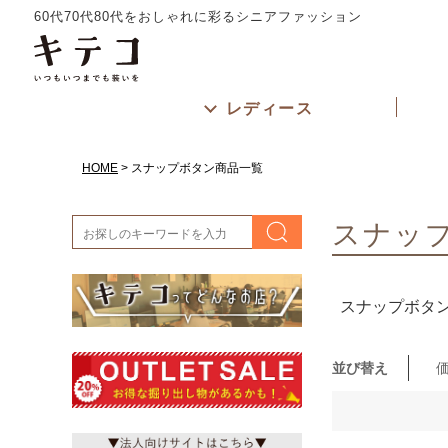
サイズ
60代70代80代をおしゃれに彩るシニアファッション
指定なし
カラー
ホワイト
レディース
レッド
グリーン
HOME
スナップボタン商品一覧
スナッ
スナップボタ
並び替え