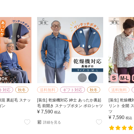
ト対応
秋冬
送料無料
ギフト対応
秋冬
送料無料
綿混 裏起毛 スナッ
[装生] 乾燥機対応 紳士 あったか裏起
[装生] 乾燥機
ガン
毛 前開き スナップボタン ポロシャツ
リント 全開 
¥
7,590
ツ
税込
¥
7,590
税込
詳細を見る