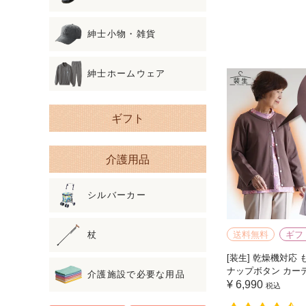
紳士小物・雑貨
紳士ホームウェア
ギフト
介護用品
シルバーカー
杖
送料無料
ギフ
[装生] 乾燥機対応 
ナップボタン カー
介護施設で必要な用品
¥
6,990
税込