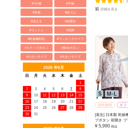
#7分袖
#半袖
詳細を見る
#長袖
#総ゴム
#洗える
#前開き
#コットン
#花柄
#乾燥機対応
#ワンタッチテープ
#スナップボタン
#斜めボタン
#小さいサイズ
#大きいサイズ
2026 年8月
日
月
火
水
木
金
土
1
2
3
4
5
6
7
8
9
10
11
12
13
14
15
16
17
18
19
20
21
22
送料無料
ギフ
23
24
25
26
27
28
29
30
31
[装生] 日本製 乾燥
プボタン 前開き 
¥
5,990
税込