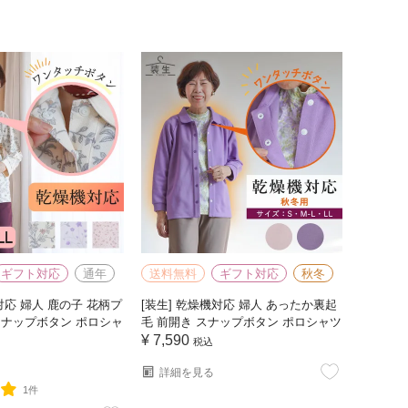
ギフト対応
通年
送料無料
ギフト対応
秋冬
対応 婦人 鹿の子 花柄プ
[装生] 乾燥機対応 婦人 あったか裏起
スナップボタン ポロシャ
毛 前開き スナップボタン ポロシャツ
¥
7,590
税込
詳細を見る
1件