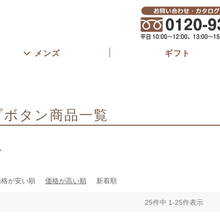
春夏
S
M
L
LL
3L
4L
5L
6L
股下長さ
45cm以
61～65c
ブラック
グレー
ベージュ
ブラウン
メンズ
ギフト
81cm以
ピンク
パープル
ネイビー
ブルー
カーキ
イエロー
オレンジ
ゴム取替え
あり
プボタン商品一覧
検索
ン
価格が安い順
価格が高い順
新着順
25
件中
1
-
25
件表示