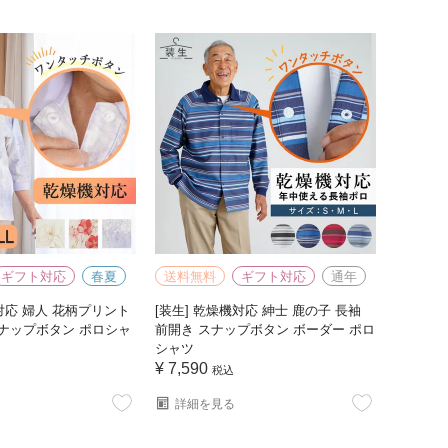
ギフト対応
春夏
送料無料
ギフト対応
通年
機対応 婦人 花柄プリント
[装生] 乾燥機対応 紳士 鹿の子 長袖
ナップボタン ポロシャ
前開き スナップボタン ボーダー ポロ
シャツ
¥
7,590
税込
詳細を見る