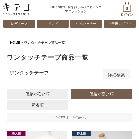
61～65cm
66～70cm
60代70代80代をおしゃれに彩るシニ
アファッション
71～75cm
ログイン
76～80cm
レディース
メンズ
シルバーカー
長寿祝いギフト
81cm以上
ゴム取替え口（ボトムスのみ）
HOME
ワンタッチテープ商品一覧
あり
ワンタッチテープ商品一覧
検索
ワンタッチテープ
詳細検索
価格が安い順
価格が高い順
新着順
17
件中
1
-
17
件表示