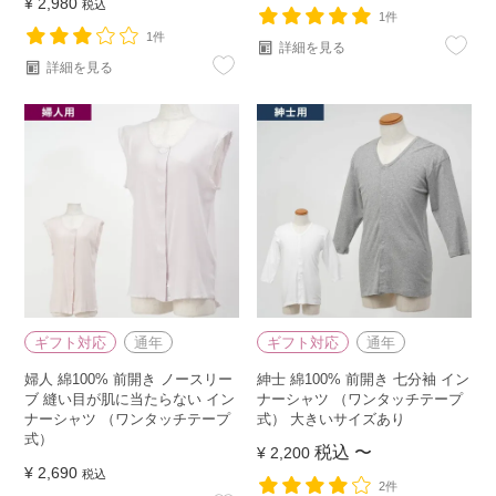
¥
2,980
税込
1件
1件
詳細を見る
詳細を見る
ギフト対応
通年
ギフト対応
通年
婦人 綿100% 前開き ノースリー
紳士 綿100% 前開き 七分袖 イン
ブ 縫い目が肌に当たらない イン
ナーシャツ （ワンタッチテープ
ナーシャツ （ワンタッチテープ
式） 大きいサイズあり
式）
税込
〜
¥
2,200
¥
2,690
税込
2件