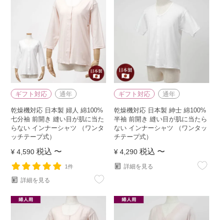
ギフト対応
通年
ギフト対応
通年
乾燥機対応 日本製 婦人 綿100%
乾燥機対応 日本製 紳士 綿100%
七分袖 前開き 縫い目が肌に当た
半袖 前開き 縫い目が肌に当たら
らない インナーシャツ （ワンタ
ない インナーシャツ （ワンタッ
ッチテープ式）
チテープ式）
税込
〜
税込
〜
¥
4,590
¥
4,290
詳細を見る
1件
詳細を見る