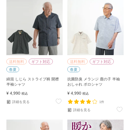
送料無料
ギフト対応
送料無料
ギフト対応
春夏
春夏
綿混 しじら ストライプ柄 開襟
抗菌防臭 メランジ 鹿の子 半袖
半袖シャツ
おしゃれ ポロシャツ
¥
4,990
¥
4,990
税込
税込
詳細を見る
1件
詳細を見る