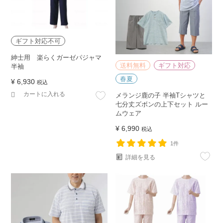
ギフト対応不可
紳士用 楽らくガーゼパジャマ
送料無料
ギフト対応
半袖
春夏
¥
6,930
税込
カートに入れる
メランジ鹿の子 半袖Tシャツと
七分丈ズボンの上下セット ルー
ムウェア
¥
6,990
税込
1件
詳細を見る