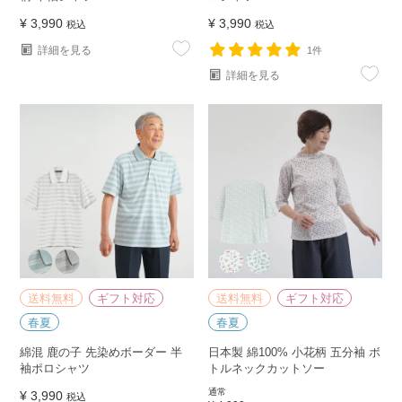
¥
3,990
¥
3,990
税込
税込
詳細を見る
1件
詳細を見る
送料無料
ギフト対応
送料無料
ギフト対応
春夏
春夏
綿混 鹿の子 先染めボーダー 半
日本製 綿100% 小花柄 五分袖 ボ
袖ポロシャツ
トルネックカットソー
通常
¥
3,990
税込