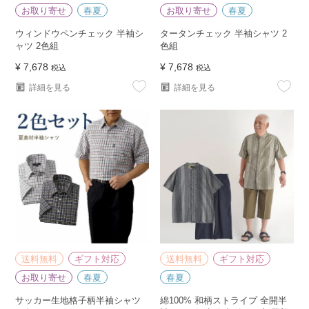
お取り寄せ
春夏
お取り寄せ
春夏
ウィンドウペンチェック 半袖シ
タータンチェック 半袖シャツ 2
ャツ 2色組
色組
¥
7,678
¥
7,678
税込
税込
詳細を見る
詳細を見る
送料無料
ギフト対応
送料無料
ギフト対応
お取り寄せ
春夏
春夏
サッカー生地格子柄半袖シャツ
綿100% 和柄ストライプ 全開半