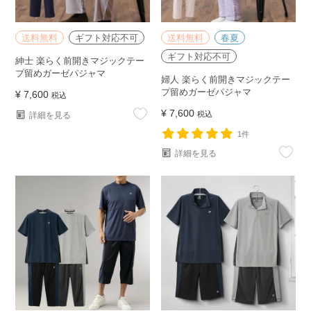
送料無料
ギフト対応不可
送料無料
春夏
ギフト対応不可
紳士 楽らく前開きマジックテー
プ留めガーゼパジャマ
婦人 楽らく前開きマジックテー
プ留めガーゼパジャマ
¥
7,600
税込
¥
7,600
税込
詳細を見る
1件
詳細を見る