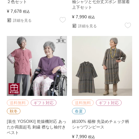
２色セット
袖シャツと七分丈ズボン 部屋着
上下セット
¥
7,678
税込
¥
7,990
税込
詳細を見る
詳細を見る
送料無料
ギフト対応
送料無料
ギフト対応
秋冬
春夏
[装生 YOSOIKI] 乾燥機対応 あっ
綿100% 楊柳 先染めチェック柄
たか両面起毛 刺繍 襟なし袖付き
シャツワンピース
ベスト
¥
7,990
税込