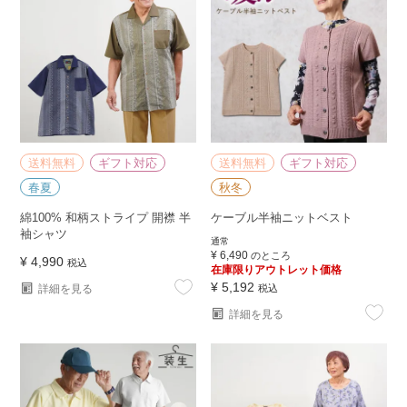
送料無料
ギフト対応
送料無料
ギフト対応
春夏
秋冬
綿100% 和柄ストライプ 開襟 半
ケーブル半袖ニットベスト
袖シャツ
通常
¥
6,490
のところ
¥
4,990
税込
在庫限りアウトレット価格
¥
5,192
詳細を見る
税込
詳細を見る