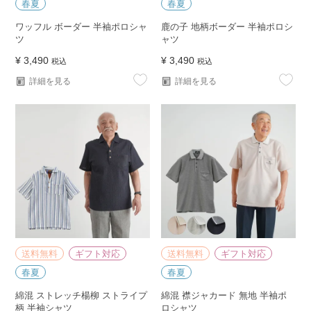
春夏
春夏
ワッフル ボーダー 半袖ポロシャ
鹿の子 地柄ボーダー 半袖ポロシ
ツ
ャツ
¥
3,490
¥
3,490
税込
税込
詳細を見る
詳細を見る
送料無料
ギフト対応
送料無料
ギフト対応
春夏
春夏
綿混 ストレッチ楊柳 ストライプ
綿混 襟ジャカード 無地 半袖ポ
柄 半袖シャツ
ロシャツ