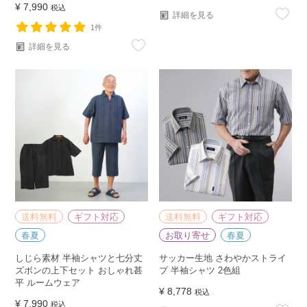
¥
7,990
税込
詳細を見る
1件
詳細を見る
送料無料
ギフト対応
送料無料
ギフト対応
春夏
お取り寄せ
春夏
しじら素材 半袖シャツと七分丈
サッカー生地 さわやかストライ
ズボンの上下セット おしゃれ甚
プ 半袖シャツ 2色組
平 ルームウェア
¥
8,778
税込
¥
7,990
税込