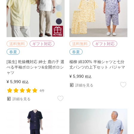
送料無料
ギフト対応
送料無料
ギフト対応
春夏
春夏
[装生] 乾燥機対応 紳士 鹿の子 選
楊柳 綿100% 半袖シャツと七分
べる半袖ポロシャツ&全開ポロシ
丈パンツの上下セット パジャマ
ャツ
¥
5,990
税込
¥
5,990
税込
詳細を見る
4件
詳細を見る