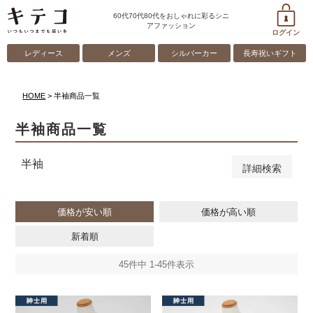
61～65cm
66～70cm
60代70代80代をおしゃれに彩るシニ
アファッション
71～75cm
ログイン
76～80cm
レディース
メンズ
シルバーカー
長寿祝いギフト
81cm以上
ゴム取替え口（ボトムスのみ）
HOME
半袖商品一覧
あり
半袖商品一覧
検索
半袖
詳細検索
価格が安い順
価格が高い順
新着順
45
件中
1
-
45
件表示