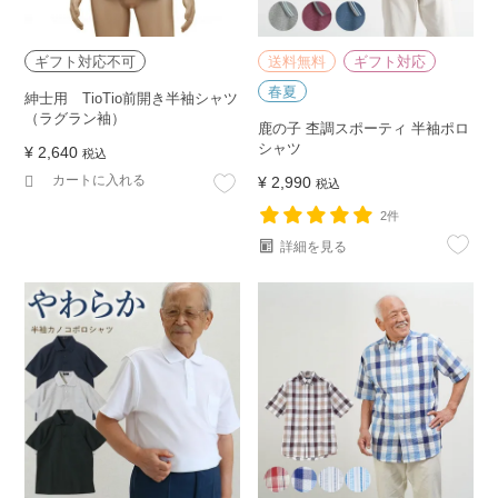
ギフト対応不可
送料無料
ギフト対応
春夏
紳士用 TioTio前開き半袖シャツ
（ラグラン袖）
鹿の子 杢調スポーティ 半袖ポロ
シャツ
¥
2,640
税込
カートに入れる
¥
2,990
税込
2件
詳細を見る