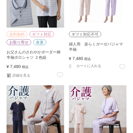
送料無料
ギフト対応
ギフト対応不可
お取り寄せ
春夏
婦人用 楽らくガーゼパジャマ
半袖
お父さんのさわやかボーダー柄
半袖ポロシャツ ２色組
¥
7,480
税込
カートに入れる
¥
7,480
税込
詳細を見る