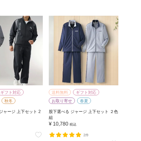
ギフト対応
送料無料
ギフト対応
秋冬
お取り寄せ
春夏
ジャージ 上下セット 2
股下選べる ジャージ 上下セット ２色
組
¥
10,780
税込
2件