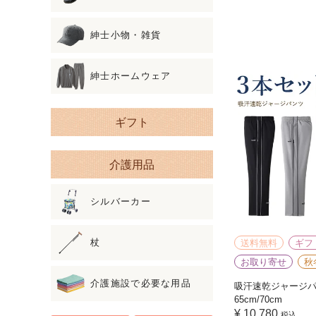
紳士小物・雑貨
紳士ホームウェア
ギフト
介護用品
シルバーカー
杖
送料無料
ギフ
お取り寄せ
秋
介護施設で必要な用品
吸汗速乾ジャージパ
65cm/70cm
¥
10,780
税込