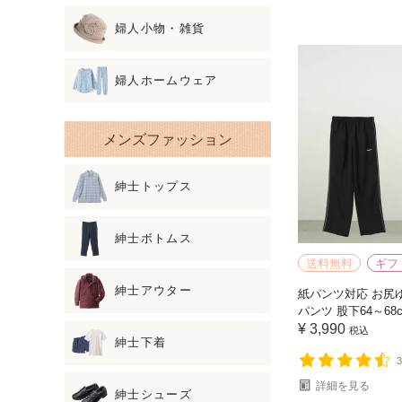
婦人小物・雑貨
婦人ホームウェア
メンズファッション
紳士トップス
紳士ボトムス
送料無料
ギフ
紳士アウター
紙パンツ対応 お尻
パンツ 股下64～68
¥
3,990
税込
紳士下着
詳細を見る
紳士シューズ