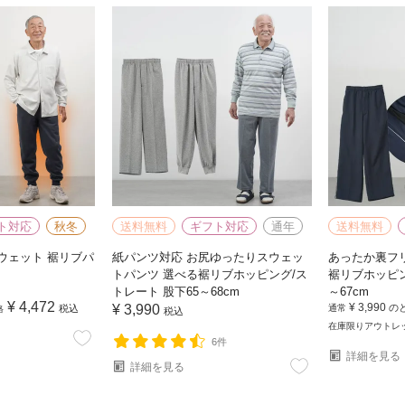
ト対応
秋冬
送料無料
ギフト対応
通年
送料無料
ウェット 裾リブパ
紙パンツ対応 お尻ゆったりスウェッ
あったか裏フ
トパンツ 選べる裾リブホッピング/ス
裾リブホッピン
トレート 股下65～68cm
～67cm
¥
4,472
¥
3,990
¥
3,990
の
税込
通常
格
税込
在庫限りアウトレ
6件
詳細を見る
詳細を見る