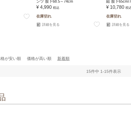
ンツ 股下68.5～74cm
組 股下65cm/
¥
4,990
¥
10,780
税込
税
在庫切れ
在庫切れ
詳細を見る
詳細を見る
価格が安い順
価格が高い順
新着順
15
件中
1
-
15
件表示
品