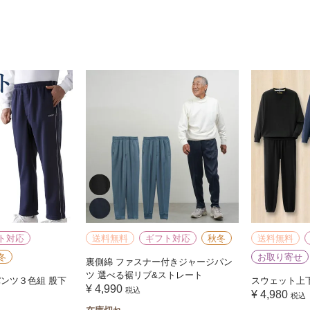
ト対応
送料無料
ギフト対応
秋冬
送料無料
冬
お取り寄せ
裏側綿 ファスナー付きジャージパン
ツ 選べる裾リブ&ストレート
ンツ３色組 股下
スウェット上
¥
4,990
税込
¥
4,980
税込