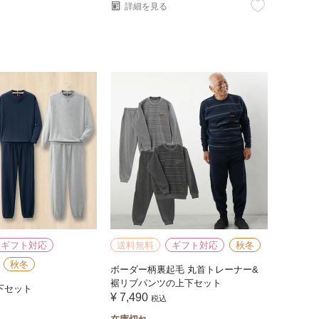
詳細を見る
ギフト対応
送料無料
ギフト対応
秋冬
秋冬
ボーダー柄裏起毛 丸首トレーナー&
裾リブパンツの上下セット
下セット
¥
7,490
税込