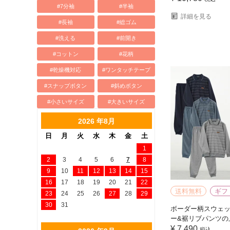
#7分袖
#半袖
詳細を見る
#長袖
#総ゴム
#洗える
#前開き
#コットン
#花柄
#乾燥機対応
#ワンタッチテープ
#スナップボタン
#斜めボタン
#小さいサイズ
#大きいサイズ
2026 年8月
日
月
火
水
木
金
土
1
2
3
4
5
6
7
8
9
10
11
12
13
14
15
16
17
18
19
20
21
22
送料無料
ギフ
23
24
25
26
27
28
29
30
31
ボーダー柄スウェッ
ー&裾リブパンツの
¥
7,490
税込