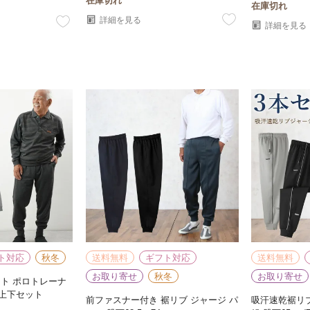
在庫切れ
在庫切れ
詳細を見る
詳細を見る
ト対応
秋冬
送料無料
ギフト対応
送料無料
お取り寄せ
秋冬
お取り寄せ
ト ポロトレーナ
上下セット
前ファスナー付き 裾リブ ジャージ パ
吸汗速乾裾リ