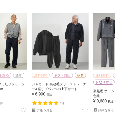
ト対応
通年
送料無料
ギフト対応
秋冬
送料無料
お取り寄せ
ゆったりジャージ
ジャカード 裏起毛フリーストレーナ
cm
ー&裾リブパンツの上下セット
裏起毛 ホーム
¥
6,990
税込
色組
¥
9,680
税込
3件
1件
詳細を見る
詳細を見る