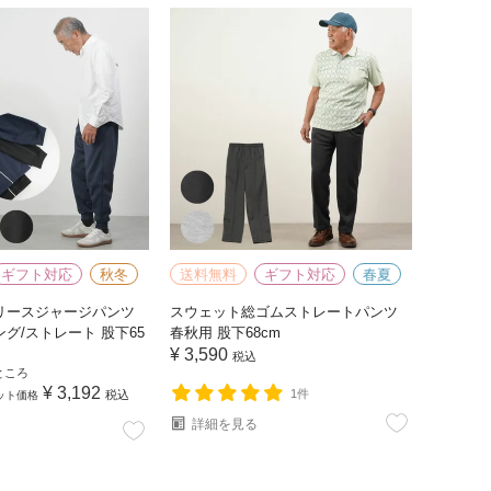
ギフト対応
秋冬
送料無料
ギフト対応
春夏
リースジャージパンツ
スウェット総ゴムストレートパンツ
グ/ストレート 股下65
春秋用 股下68cm
¥
3,590
税込
ところ
¥
3,192
1件
税込
ット価格
詳細を見る