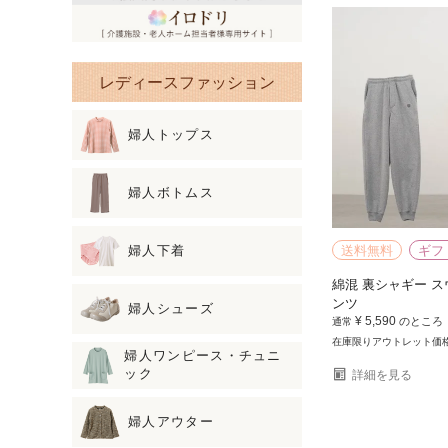
レディースファッション
婦人トップス
婦人ボトムス
送料無料
ギフ
婦人下着
綿混 裏シャギー ス
ンツ
婦人シューズ
¥
5,590
のところ
通常
在庫限りアウトレット価
婦人ワンピース・チュニ
ック
詳細を見る
婦人アウター