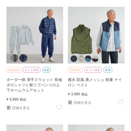
送料無料
ギフト対応
春夏
送料無料
ギフト対応
春夏
ボーダー柄 薄手スウェット 長袖
撥水 防風 裏メッシュ 軽量 ナイ
ポロシャツと裾リブパンツの上
ロン ベスト
下ホームウェアセット
¥
3,990
税込
¥
6,990
税込
詳細を見る
詳細を見る