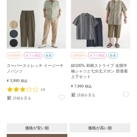
送料無料
ギフト対応
春夏
送料無料
ギフト対応
春夏
スーパーストレッチ イージーチ
綿100% 和柄ストライプ 全開半
ノパンツ
袖シャツと七分丈ズボン 部屋着
上下セット
¥
3,990
税込
¥
7,990
税込
1件
詳細を見る
詳細を見る
価格が安い順
価格が高い順