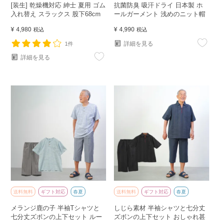
[装生] 乾燥機対応 紳士 夏用 ゴム
抗菌防臭 吸汗ドライ 日本製 ホ
入れ替え スラックス 股下68cm
ールガーメント 浅めのニット帽
¥
4,980
¥
4,990
税込
税込
詳細を見る
1件
詳細を見る
送料無料
ギフト対応
春夏
送料無料
ギフト対応
春夏
メランジ鹿の子 半袖Tシャツと
しじら素材 半袖シャツと七分丈
七分丈ズボンの上下セット ルー
ズボンの上下セット おしゃれ甚