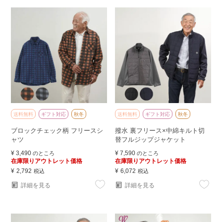
送料無料
ギフト対応
秋冬
送料無料
ギフト対応
秋冬
ブロックチェック柄 フリースシ
撥水 裏フリース×中綿キルト切
ャツ
替フルジップジャケット
¥
3,490
¥
7,590
のところ
のところ
在庫限りアウトレット価格
在庫限りアウトレット価格
¥
2,792
¥
6,072
税込
税込
詳細を見る
詳細を見る