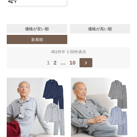
価格が安い順
価格が高い順
新着順
461
件中
1
-
50
件表示
1
2
…
10