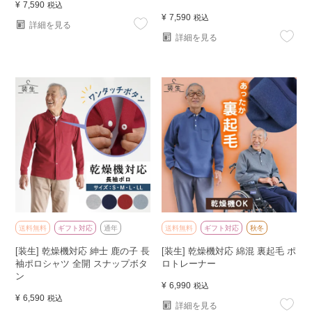
¥
7,590
税込
¥
7,590
税込
詳細を見る
詳細を見る
送料無料
ギフト対応
通年
送料無料
ギフト対応
秋冬
[装生] 乾燥機対応 紳士 鹿の子 長
[装生] 乾燥機対応 綿混 裏起毛 ポ
袖ポロシャツ 全開 スナップボタ
ロトレーナー
ン
¥
6,990
税込
¥
6,590
税込
詳細を見る