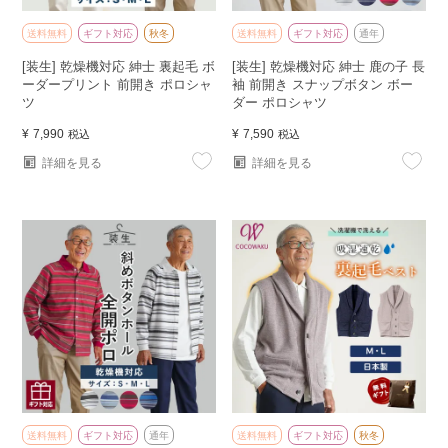
送料無料
ギフト対応
秋冬
送料無料
ギフト対応
通年
[装生] 乾燥機対応 紳士 裏起毛 ボ
[装生] 乾燥機対応 紳士 鹿の子 長
ーダープリント 前開き ポロシャ
袖 前開き スナップボタン ボー
ツ
ダー ポロシャツ
¥
7,990
¥
7,590
税込
税込
詳細を見る
詳細を見る
送料無料
ギフト対応
通年
送料無料
ギフト対応
秋冬