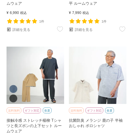
ムウェア
平 ルームウェア
¥
6,990
¥
7,990
税込
税込
1件
1件
詳細を見る
詳細を見る
送料無料
ギフト対応
春夏
送料無料
ギフト対応
春夏
接触冷感 ストレッチ楊柳 Tシャ
抗菌防臭 メランジ 鹿の子 半袖
ツと長ズボンの上下セット ルー
おしゃれ ポロシャツ
ムウェア