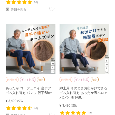
1件
詳細を見る
送料無料
ギフト対応
秋冬
送料無料
ギフト対応
秋冬
あったか コーデュロイ 裏ボア
紳士用 そのままお出かけできる
ゴム入れ替え パンツ 股下68cm
ゴム入れ替え あったか裏ベロア
パンツ 股下68cm
¥
3,490
税込
¥
3,490
税込
4件
3件