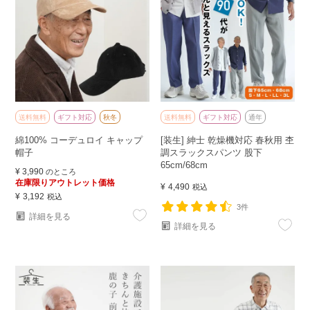
送料無料
ギフト対応
秋冬
送料無料
ギフト対応
通年
綿100% コーデュロイ キャップ
[装生] 紳士 乾燥機対応 春秋用 杢
帽子
調スラックスパンツ 股下
65cm/68cm
¥
3,990
のところ
在庫限りアウトレット価格
¥
4,490
税込
¥
3,192
税込
3件
詳細を見る
詳細を見る