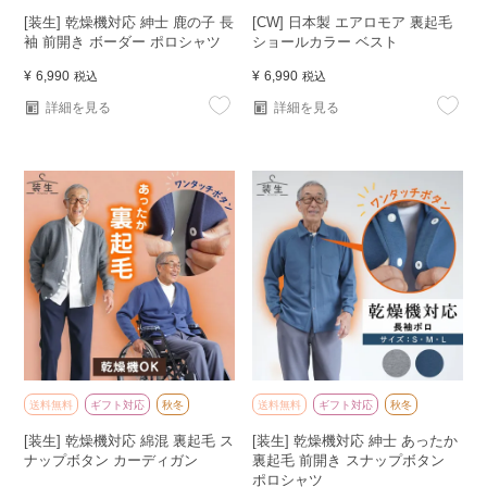
[装生] 乾燥機対応 紳士 鹿の子 長
[CW] 日本製 エアロモア 裏起毛
袖 前開き ボーダー ポロシャツ
ショールカラー ベスト
¥
6,990
¥
6,990
税込
税込
詳細を見る
詳細を見る
送料無料
ギフト対応
秋冬
送料無料
ギフト対応
秋冬
[装生] 乾燥機対応 綿混 裏起毛 ス
[装生] 乾燥機対応 紳士 あったか
ナップボタン カーディガン
裏起毛 前開き スナップボタン
ポロシャツ