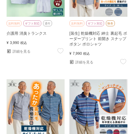
送料無料
ギフト対応
通年
送料無料
ギフト対応
秋冬
介護用 消臭トランクス
[装生] 乾燥機対応 紳士 裏起毛 ボ
ーダープリント 前開き スナップ
¥
3,990
税込
ボタン ポロシャツ
詳細を見る
¥
7,990
税込
詳細を見る