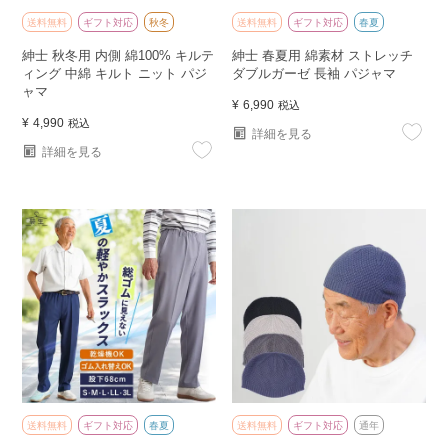
送料無料
ギフト対応
秋冬
送料無料
ギフト対応
春夏
紳士 秋冬用 内側 綿100% キルテ
紳士 春夏用 綿素材 ストレッチ
ィング 中綿 キルト ニット パジ
ダブルガーゼ 長袖 パジャマ
ャマ
¥
6,990
税込
¥
4,990
税込
詳細を見る
詳細を見る
送料無料
ギフト対応
春夏
送料無料
ギフト対応
通年