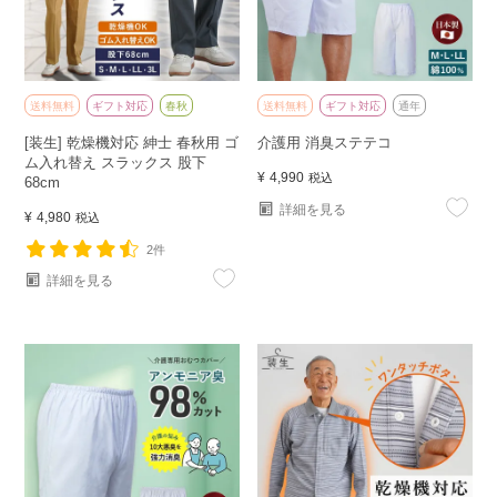
送料無料
ギフト対応
春秋
送料無料
ギフト対応
通年
[装生] 乾燥機対応 紳士 春秋用 ゴ
介護用 消臭ステテコ
ム入れ替え スラックス 股下
¥
4,990
税込
68cm
詳細を見る
¥
4,980
税込
2件
詳細を見る