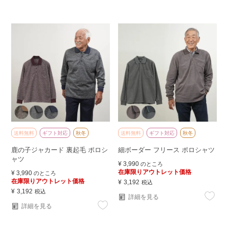
送料無料
ギフト対応
秋冬
送料無料
ギフト対応
秋冬
鹿の子ジャカード 裏起毛 ポロシ
細ボーダー フリース ポロシャツ
ャツ
¥
3,990
のところ
在庫限りアウトレット価格
¥
3,990
のところ
在庫限りアウトレット価格
¥
3,192
税込
¥
3,192
税込
詳細を見る
詳細を見る