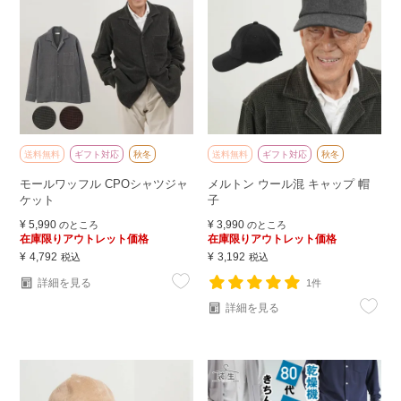
送料無料
ギフト対応
秋冬
送料無料
ギフト対応
秋冬
モールワッフル CPOシャツジャ
メルトン ウール混 キャップ 帽
ケット
子
¥
5,990
¥
3,990
のところ
のところ
在庫限りアウトレット価格
在庫限りアウトレット価格
¥
4,792
¥
3,192
税込
税込
詳細を見る
1件
詳細を見る