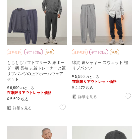
送料無料
ギフト対応
秋冬
送料無料
ギフト対応
秋冬
もちもちソフトフリース 細ボー
綿混 裏シャギー スウェット 裾
ダー柄 長袖 丸首トレーナーと裾
リブパンツ
リブパンツの上下ホームウェア
¥
5,590
のところ
セット
在庫限りアウトレット価格
¥
6,990
¥
4,472
のところ
税込
在庫限りアウトレット価格
詳細を見る
¥
5,592
税込
詳細を見る