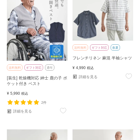
送料無料
ギフト対応
春夏
フレンチリネン 麻混 半袖シャツ
¥
4,990
税込
送料無料
ギフト対応
通年
詳細を見る
[装生] 乾燥機対応 紳士 鹿の子 ポ
ケット付き ベスト
¥
5,990
税込
2件
詳細を見る