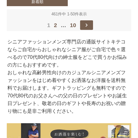
新着順
461
件中
1
-
50
件表示
1
2
…
10
シニアファッションメンズ専門店の通販サイトキテコ
ならご自宅からおしゃれなシニア服がご自宅で色々選
べるので70代80代向けの紳士服をどこで買うかお悩み
の方にもおすすめです。
おしゃれな高齢男性向けのカジュアルシニアメンズフ
ァッションをはじめ着やすくお洒落なお洋服を送料無
料でお届けします。ギフトラッピングも無料ですので
70代80代のお父さんへの父の日のプレゼントやお誕生
日プレゼント、敬老の日のギフトや長寿のお祝いの贈
り物にも是非ご利用ください。