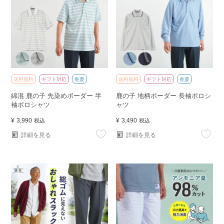
送料無料
ギフト対応
春夏
送料無料
ギフト対応
春夏
綿混 鹿の子 先染めボーダー 半
鹿の子 地柄ボーダー 長袖ポロシ
袖ポロシャツ
ャツ
¥
3,990
¥
3,490
税込
税込
詳細を見る
詳細を見る