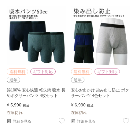
送料無料
ギフト対応
送料無料
ギフト対応
通年
通年
綿100% 安心快適 軽失禁 吸水 長
安心お出かけ 染み出し防止 ボク
めボクサーパンツ 4枚セット
サーパンツ 4色セット
¥
5,990
¥
6,990
税込
税込
在庫切れ
在庫切れ
詳細を見る
詳細を見る