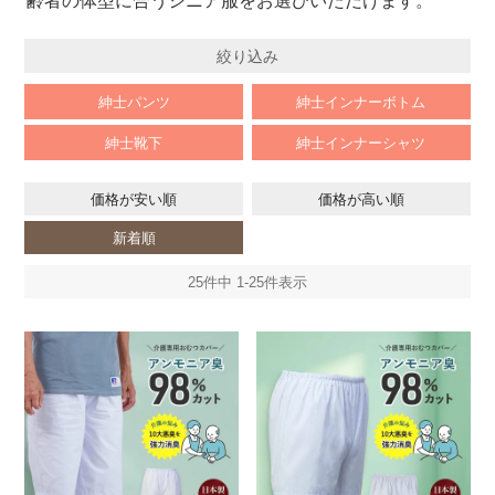
齢者の体型に合うシニア服をお選びいただけます。
絞り込み
紳士パンツ
紳士インナーボトム
紳士靴下
紳士インナーシャツ
価格が安い順
価格が高い順
新着順
25
件中
1
-
25
件表示