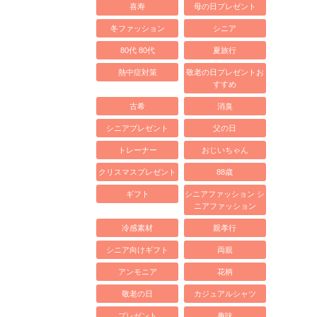
喜寿
母の日プレゼント
冬ファッション
シニア
80代 80代
夏旅行
熱中症対策
敬老の日プレゼントお
すすめ
古希
消臭
シニアプレゼント
父の日
トレーナー
おじいちゃん
クリスマスプレゼント
88歳
ギフト
シニアファッション シ
ニアファッション
冷感素材
親孝行
シニア向けギフト
両親
アンモニア
花柄
敬老の日
カジュアルシャツ
プレゼント
趣味