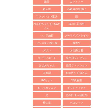
旅行
カットソー
婦人服
高齢者の服選び
ファッション選び
服
おばあちゃん おばあち
母の日花以外
ゃん
シニア旅行
プチサイズスタイル
センス良い贈り物
服選び
ズボン
お出掛け着
コーディネート
誕生日プレゼント
おばあちゃん
旅行ファッション
８８歳
お母さん お母さん
UVカット
70代夏服
おしゃれシニア
ギフトアイデア
父
父の日 食べ物以外
母の日
ポロシャツ