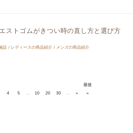
エストゴムがきつい時の直し方と選び方
施設
レディースの商品紹介
メンズの商品紹介
最後
4
5
10
20
30
»
»
...
...