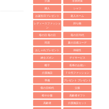
介護
冷房対策
婦人
シャツ
お誕生日プレゼント
老人ホーム
レディースファッショ
持ち物
ン
母の日 母の日
母の日70代
同居
夏の涼感コーデ
おしゃれプレゼント
伸縮性
紳士ズボン
デイサービス
帽子
長寿のお祝い
介護施設
７０代ファッション
準備
プレゼント プレゼント
母の日80代
父親
軽やか服
高齢者ギフト
高齢者
介護施設セット