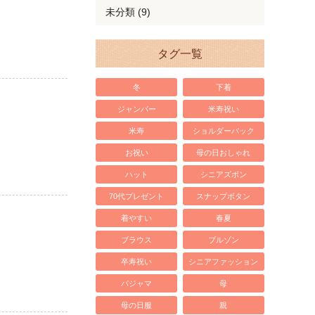
未分類 (9)
タグ一覧
冬
下着
ジャンパー
米寿祝い
米寿
ショルダーバック
お祝い
母の日おしゃれ
ハット
シニアズボン
70代プレゼント
スナップボタン
着やすい
春夏
ブラウス
ブルゾン
卒寿祝い
シニアファッション
パジャマ
母
母の日服
親