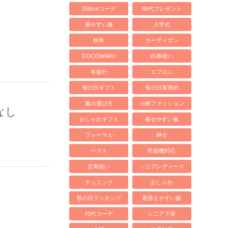
150cmコーデ
80代プレゼント
着やすい服
入学式
秋冬
カーディガン
COCOWAKU
白寿祝い
冬旅行
エプロン
母の日ギフト
母の日実用的
服の選び方
小柄ファッション
なし
おしゃれギフト
着せやすい服
フォーマル
紳士
ベスト
乾燥機対応
百寿祝い
シニアレディース
チュニック
おしゃれ
母の日ランキング
着替えやすい服
70代コーデ
シニア下着