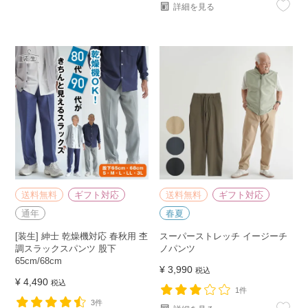
詳細を見る
送料無料
ギフト対応
送料無料
ギフト対応
通年
春夏
[装生] 紳士 乾燥機対応 春秋用 杢
スーパーストレッチ イージーチ
調スラックスパンツ 股下
ノパンツ
65cm/68cm
¥
3,990
税込
¥
4,490
税込
1件
3件