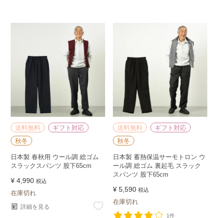
送料無料
ギフト対応
送料無料
ギフト対応
秋冬
秋冬
日本製 春秋用 ウール調 総ゴム
日本製 蓄熱保温サーモトロン ウ
スラックスパンツ 股下65cm
ール調 総ゴム 裏起毛 スラック
スパンツ 股下65cm
¥
4,990
税込
¥
5,590
税込
在庫切れ
在庫切れ
詳細を見る
1件