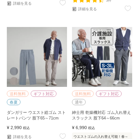
3件
詳細を見る
詳細を見る
送料無料
ギフト対応
送料無料
ギフト対応
春夏
通年
ダンガリー ウエスト総ゴム スト
紳士用 乾燥機対応 ゴム入れ替え
レートパンツ 股下65～71cm
スラックス 股下64～66cm
¥
2,990
¥
6,990
税込
税込
詳細を見る
ウエストゴムの入れ替え可能！春～