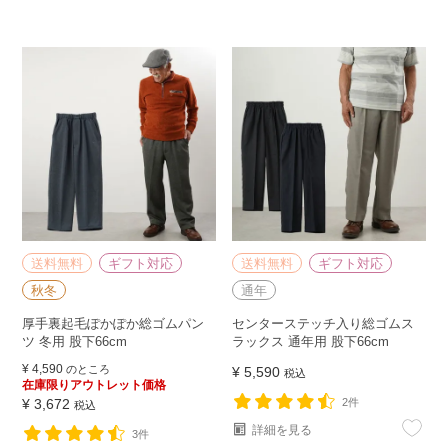
送料無料
ギフト対応
送料無料
ギフト対応
秋冬
通年
厚手裏起毛ぽかぽか総ゴムパン
センターステッチ入り総ゴムス
ツ 冬用 股下66cm
ラックス 通年用 股下66cm
¥
4,590
のところ
¥
5,590
税込
在庫限りアウトレット価格
¥
3,672
2件
税込
詳細を見る
3件