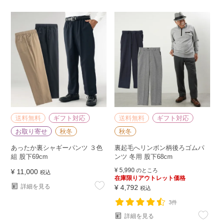
送料無料
ギフト対応
送料無料
ギフト対応
お取り寄せ
秋冬
秋冬
あったか裏シャギーパンツ ３色
裏起毛へリンボン柄後ろゴムパ
組 股下69cm
ンツ 冬用 股下68cm
¥
5,990
のところ
¥
11,000
税込
在庫限りアウトレット価格
詳細を見る
¥
4,792
税込
3件
詳細を見る