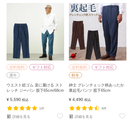
送料無料
ギフト対応
送料無料
ギフト対応
通年
秋冬
ウエスト総ゴム 楽に履ける スト
紳士 グレンチェック柄あったか
レッチ ジーパン 股下65cm/68cm
裏起毛パンツ 股下65cm
¥
5,590
¥
4,490
税込
税込
1件
8件
詳細を見る
詳細を見る