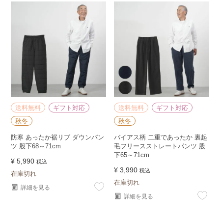
送料無料
ギフト対応
送料無料
ギフト対応
秋冬
秋冬
防寒 あったか裾リブ ダウンパン
バイアス柄 二重であったか 裏起
ツ 股下68～71cm
毛フリースストレートパンツ 股
下65～71cm
¥
5,990
税込
¥
3,990
税込
在庫切れ
在庫切れ
詳細を見る
詳細を見る