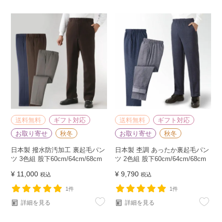
送料無料
ギフト対応
送料無料
ギフト対応
お取り寄せ
秋冬
お取り寄せ
秋冬
日本製 撥水防汚加工 裏起毛パン
日本製 杢調 あったか裏起毛パン
ツ 3色組 股下60cm/64cm/68cm
ツ 2色組 股下60cm/64cm/68cm
¥
11,000
¥
9,790
税込
税込
1件
1件
詳細を見る
詳細を見る