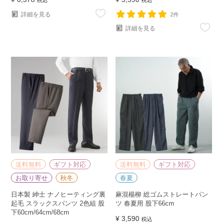
税込
税込
詳細を見る
2件
詳細を見る
送料無料
ギフト対応
送料無料
ギフト対応
お取り寄せ
秋冬
春夏
日本製 紳士 ナノヒーティング裏
麻混楊柳 総ゴムストレートパン
起毛 スラックスパンツ 2色組 股
ツ 春夏用 股下66cm
下60cm/64cm/68cm
¥
3,590
税込