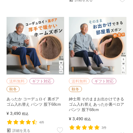
詳細を見る
送料無料
ギフト対応
送料無料
ギフト対応
秋冬
秋冬
あったか コーデュロイ 裏ボア
紳士用 そのままお出かけできる
ゴム入れ替え パンツ 股下68cm
ゴム入れ替え あったか裏ベロア
パンツ 股下68cm
¥
3,490
税込
¥
3,490
税込
4件
3件
詳細を見る