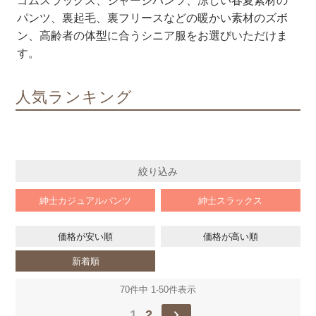
ゴムスラックス、ジャージパンツ、涼しい春夏素材の
パンツ、裏起毛、裏フリースなどの暖かい素材のズボ
ン、高齢者の体型に合うシニア服をお選びいただけま
す。
人気ランキング
絞り込み
紳士カジュアルパンツ
紳士スラックス
価格が安い順
価格が高い順
新着順
70
件中
1
-
50
件表示
1
2