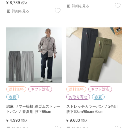
¥
8,789
税込
詳細を見る
詳細を見る
送料無料
ギフト対応
送料無料
ギフト対応
春夏
お取り寄せ
春夏
綿麻 サマー楊柳 総ゴムストレー
ストレッチカラーパンツ 2色組
トパンツ 春夏用 股下66cm
股下60cm/65cm/70cm
¥
4,990
¥
9,680
税込
税込