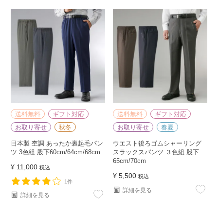
送料無料
ギフト対応
送料無料
ギフト対応
お取り寄せ
秋冬
お取り寄せ
春夏
日本製 杢調 あったか裏起毛パン
ウエスト後ろゴムシャーリング
ツ 3色組 股下60cm/64cm/68cm
スラックスパンツ ３色組 股下
65cm/70cm
¥
11,000
税込
¥
5,500
税込
1件
詳細を見る
詳細を見る