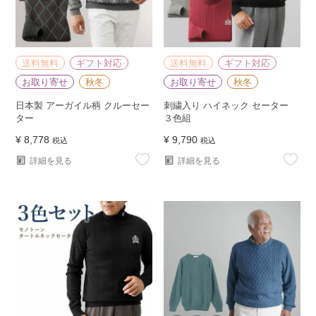
送料無料
ギフト対応
送料無料
ギフト対応
お取り寄せ
秋冬
お取り寄せ
秋冬
日本製 アーガイル柄 クルーセー
刺繍入り ハイネック セーター
ター
３色組
¥
8,778
¥
9,790
税込
税込
詳細を見る
詳細を見る