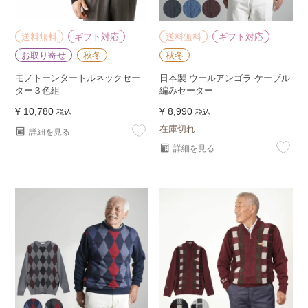
送料無料
ギフト対応
送料無料
ギフト対応
お取り寄せ
秋冬
秋冬
モノトーンタートルネックセー
日本製 ウールアンゴラ ケーブル
ター３色組
編みセーター
¥
10,780
¥
8,990
税込
税込
在庫切れ
詳細を見る
詳細を見る