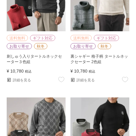
送料無料
ギフト対応
送料無料
ギフト対応
お取り寄せ
秋冬
お取り寄せ
秋冬
刺しゅう入りタートルネックセ
裏シャギー 格子柄 タートルネッ
ーター３色組
クセーター 2色組
¥
10,780
¥
10,780
税込
税込
詳細を見る
詳細を見る