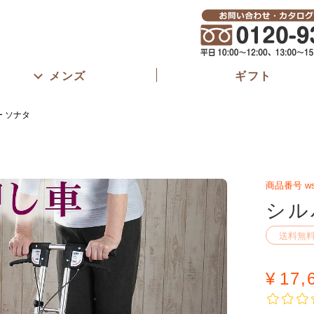
メンズ
ギフト
 ソナタ
商品番号
w
シル
送料無
¥
17,