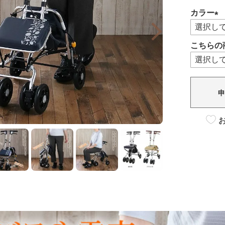
カラー
(必
須)
こちらの
申