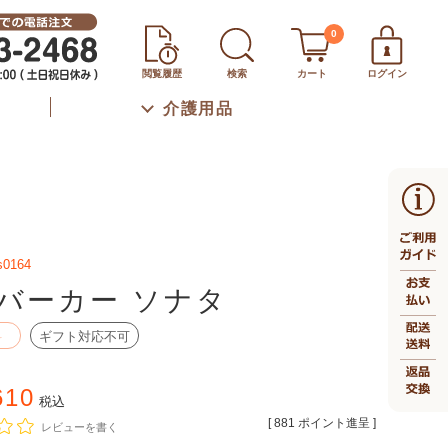
0
閲覧履歴
検索
カート
ログイン
介護用品
s0164
バーカー ソナタ
料
ギフト対応不可
610
税込
[
881
ポイント進呈 ]
レビューを書く