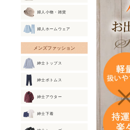
婦人小物・雑貨
婦人ホームウェア
メンズファッション
紳士トップス
紳士ボトムス
紳士アウター
紳士下着