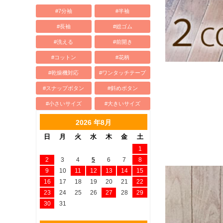
#7分袖
#半袖
#長袖
#総ゴム
#洗える
#前開き
#コットン
#花柄
#乾燥機対応
#ワンタッチテープ
#スナップボタン
#斜めボタン
#小さいサイズ
#大きいサイズ
2026 年8月
日
月
火
水
木
金
土
1
2
3
4
5
6
7
8
9
10
11
12
13
14
15
16
17
18
19
20
21
22
23
24
25
26
27
28
29
30
31