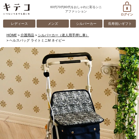
60代70代80代をおしゃれに彩るシニ
アファッション
ログイン
レディース
メンズ
シルバーカー
長寿祝いギフト
HOME
介護用品
シルバーカー（老人用手押し車）
ヘルスバッグ ライトミニM ネイビー