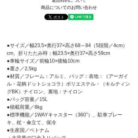
返品特約について
商品についてのお問い合わせ
●サイズ／幅23.5×奥行37×高さ68～84（5段階／4cm）
cm、折りたたみ時：幅23.5×奥行37×高さ59cm
●車輪サイズ／前輪10×後輪10cm
●重さ／2.5kg
●材質／フレーム：アルミ、バッグ：表地：（アーガイ
ル・花柄ドットショコラ）ポリエステル・（キルティン
グBK）ナイロン、裏地：ナイロン
●バッグ容量／15L
●積載荷重／8kg
●標準機能／1WAYキャスター（360°）、駐車ブレー
キ、杖・傘立て、保冷
●生産国／ベトナム
・大容量の口金入りバッグ。