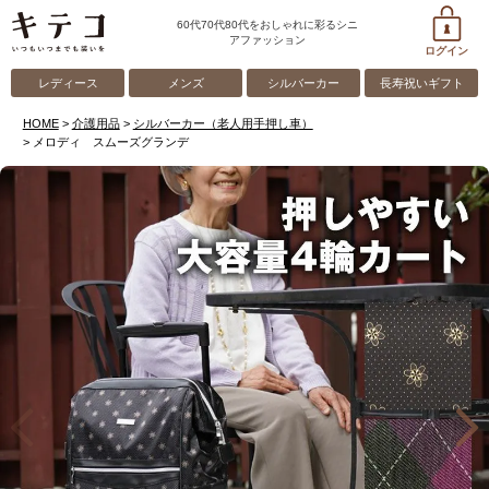
60代70代80代をおしゃれに彩るシニ
アファッション
ログイン
レディース
メンズ
シルバーカー
長寿祝いギフト
HOME
介護用品
シルバーカー（老人用手押し車）
メロディ スムーズグランデ