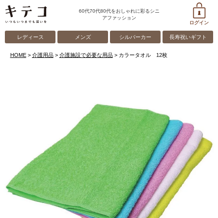
60代70代80代をおしゃれに彩るシニ
アファッション
ログイン
レディース
メンズ
シルバーカー
長寿祝いギフト
HOME
介護用品
介護施設で必要な用品
カラータオル 12枚