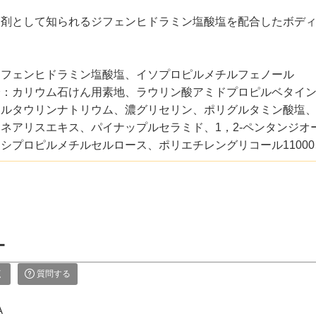
ン剤として知られるジフェンヒドラミン塩酸塩を配合したボデ
ジフェンヒドラミン塩酸塩、イソプロピルメチルフェノール
分：カリウム石けん用素地、ラウリン酸アミドプロピルベタイ
ルタウリンナトリウム、濃グリセリン、ポリグルタミン酸塩、
ネアリスエキス、パイナップルセラミド、1，2-ペンタンジ
シプロピルメチルセルロース、ポリエチレングリコール1100
ー
く
質問する
A