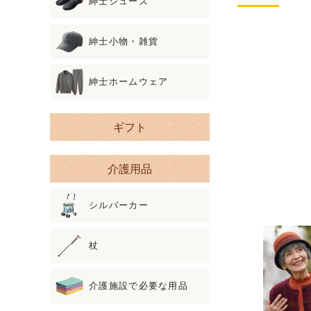
紳士シューズ
紳士小物・雑貨
紳士ホームウェア
ギフト
介護用品
シルバーカー
杖
介護施設で必要な用品