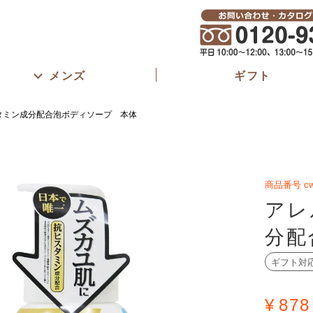
メンズ
ギフト
タミン成分配合泡ボディソープ 本体
商品番号
cw
アレ
分配
ギフト対
¥
878