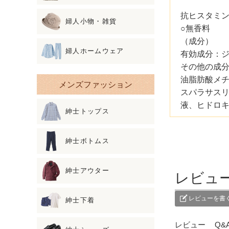
抗ヒスタミ
婦人小物・雑貨
○無香料
（成分）
婦人ホームウェア
有効成分：
その他の成
油脂肪酸メチ
メンズファッション
スパラサスリ
液、ヒドロキ
紳士トップス
紳士ボトムス
紳士アウター
レビュ
レビューを書
紳士下着
レビュー
Q&