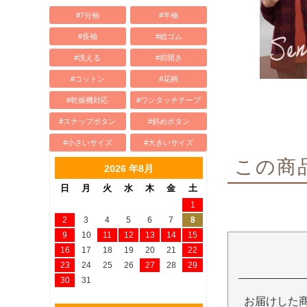
#7分袖
#半袖
#長袖
#総ゴム
#洗える
#前開き
#コットン
#花柄
#乾燥機対応
#ワンタッチテープ
#スナップボタン
#斜めボタン
#小さいサイズ
#大きいサイズ
この商
2026 年8月
日
月
火
水
木
金
土
1
2
3
4
5
6
7
8
9
10
11
12
13
14
15
16
17
18
19
20
21
22
23
24
25
26
27
28
29
30
31
お届けした