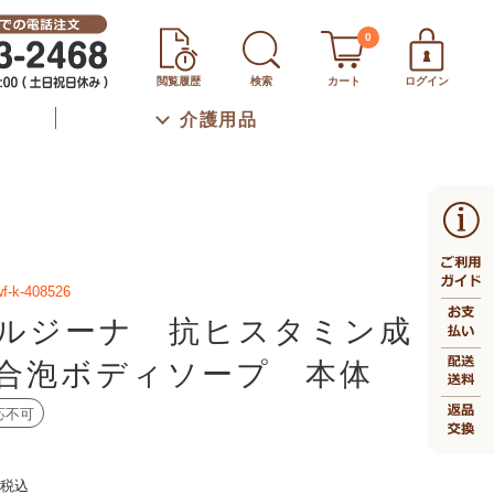
0
閲覧履歴
検索
カート
ログイン
介護用品
f-k-408526
ルジーナ 抗ヒスタミン成
合泡ボディソープ 本体
応不可
税込