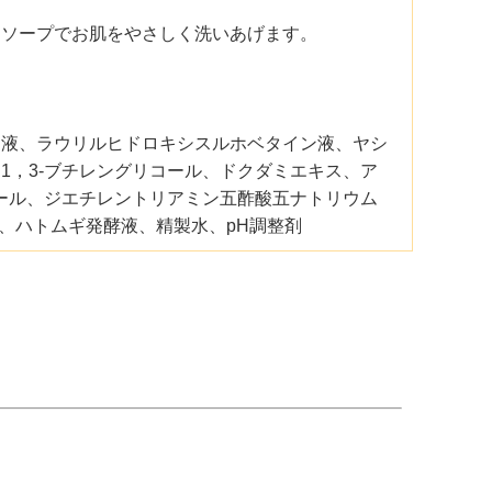
ィソープでお肌をやさしく洗いあげます。
ン液、ラウリルヒドロキシスルホベタイン液、ヤシ
1，3-ブチレングリコール、ドクダミエキス、ア
オール、ジエチレントリアミン五酢酸五ナトリウム
0、ハトムギ発酵液、精製水、pH調整剤