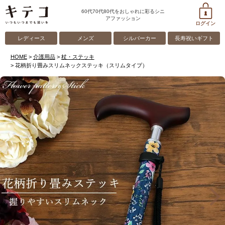
60代70代80代をおしゃれに彩るシニ
アファッション
ログイン
レディース
メンズ
シルバーカー
長寿祝いギフト
HOME
介護用品
杖・ステッキ
花柄折り畳みスリムネックステッキ（スリムタイプ）