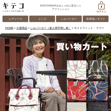
60代70代80代をおしゃれに彩るシニ
アファッション
ログイン
レディース
メンズ
シルバーカー
長寿祝いギフト
HOME
介護用品
シルバーカー（老人用手押し車）
サイドフィット・フリー