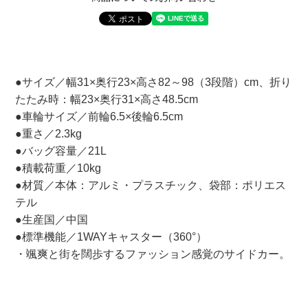
●サイズ／幅31×奥行23×高さ82～98（3段階）cm、折り
たたみ時：幅23×奥行31×高さ48.5cm
●車輪サイズ／前輪6.5×後輪6.5cm
●重さ／2.3kg
●バッグ容量／21L
●積載荷重／10kg
●材質／本体：アルミ・プラスチック、袋部：ポリエス
テル
●生産国／中国
●標準機能／1WAYキャスター（360°）
・颯爽と街を闊歩するファッション感覚のサイドカー。