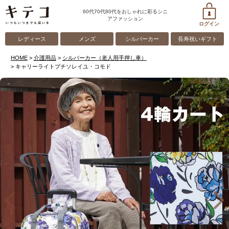
60代70代80代をおしゃれに彩るシニ
アファッション
ログイン
レディース
メンズ
シルバーカー
長寿祝いギフト
HOME
介護用品
シルバーカー（老人用手押し車）
キャリーライトプチソレイユ・コモド