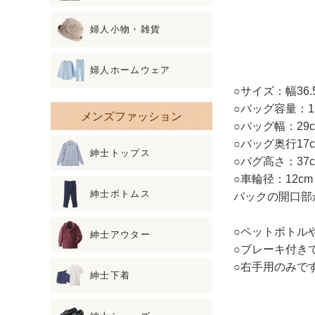
婦人小物・雑貨
婦人ホームウェア
○サイズ：幅36.
○バッグ容量：1
メンズファッション
○バッグ幅：29
○バッグ奥行17
紳士トップス
○バグ高さ：37
○車輪径：12cm
紳士ボトムス
バックの開口部
○ペットボトル
紳士アウター
○ブレーキ付き
○右手用のみで
紳士下着