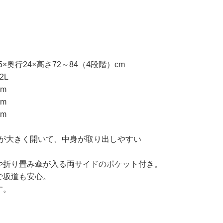
5×奥行24×高さ72～84（4段階）cm
2L
cm
cm
cm
が大きく開いて、中身が取り出しやすい
や折り畳み傘が入る両サイドのポケット付き。
で坂道も安心。
す。