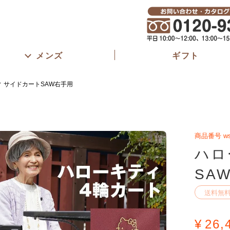
メンズ
ギフト
 サイドカートSAW右手用
商品番号
w
ハロ
SA
送料無
¥
26,