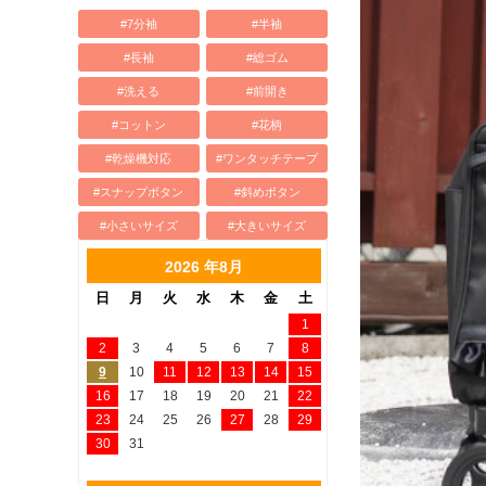
#7分袖
#半袖
#長袖
#総ゴム
#洗える
#前開き
#コットン
#花柄
#乾燥機対応
#ワンタッチテープ
#スナップボタン
#斜めボタン
#小さいサイズ
#大きいサイズ
2026 年8月
日
月
火
水
木
金
土
1
2
3
4
5
6
7
8
9
10
11
12
13
14
15
16
17
18
19
20
21
22
23
24
25
26
27
28
29
30
31