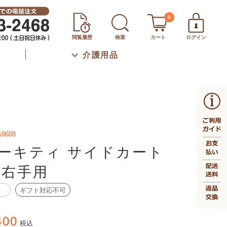
0
閲覧履歴
検索
カート
ログイン
介護用品
s0608
ーキティ サイドカート
W右手用
料
ギフト対応不可
400
税込