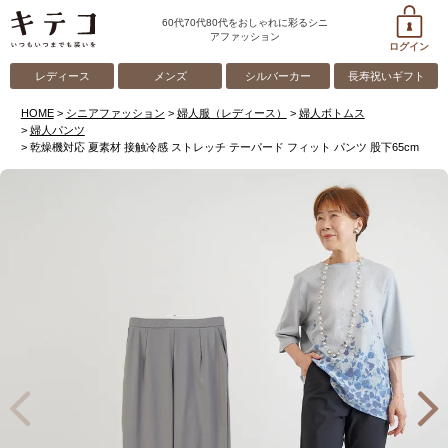
60代70代80代をおしゃれに彩るシニ
アファッション
ログイン
レディース
メンズ
シルバーカー
長寿祝いギフト
HOME
シニアファッション
婦人服（レディース）
婦人ボトムス
婦人パンツ
乾燥機対応 夏素材 接触冷感 ストレッチ テーパード フィット パンツ 股下65cm