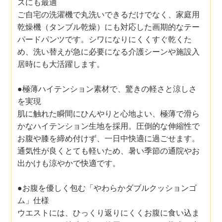
スにも最適
ご自宅の洗濯機で丸洗いできるだけでなく、家庭用
乾燥機（タンブル乾燥）にも対応した画期的なテー
パードパンツです。シワになりにくくすぐ乾くた
め、洗い替えが急に必要になる介護シーンや施設入
居時にも大活躍します。
●極薄ハイテンション素材で、驚きの軽さと涼しさ
を実現
肌に触れた瞬間にひんやりと心地よい、極薄で滑ら
かなハイテンション生地を採用。圧倒的な伸縮性で
お腹や膝を締め付けず、一日中快適に過ごせます。
通気性が良くとても軽いため、暑い季節の通院やお
出かけも涼やかで快適です。
●お腹を優しく包む「やわらかダブルクッションゴ
ム」仕様
ウエストには、ひっくり返りにくくお腹に食い込ま