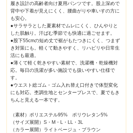
履き設計の高齢者向け夏用パンツです。股上深めで
背中や下着が見えにくく、腰曲がりや車いすの方に
も安心。
●サラサラとした夏素材でムレにくく、ひんやりと
した肌触り。汗ばむ季節でも快適に過ごせます。
●股下55cmの短め丈で裾がもたつきにくく、つまず
き対策にも。軽くて動きやすく、リハビリや日常生
活にも最適。
●薄くて軽く乾きやすい素材で、洗濯機・乾燥機対
応。毎日の洗濯が多い施設でも扱いやすい仕様で
す。
●ウエスト総ゴム・ゴム入れ替え口付きで体型変化
にも対応。杢調生地とセンタープレスで、夏でもき
ちんと見える一本です。
（素材）ポリエステル95% ポリウレタン5%
（サイズ展開）S・M・L・LL・3L
（カラー展開）ライトベージュ・ブラウン