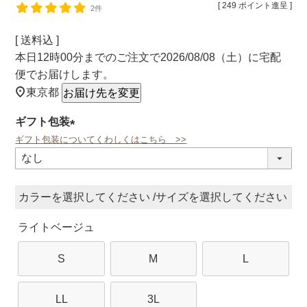
[
249
ポイント進呈 ]
2件
送料込
本日
12時00分
までのご注文で
2026/08/08（土）
に
宅配
便
でお届けします。
東京都
お届け先を変更
ギフト包装
ギフト包装についてくわしくはこちら >>
(必
須)
カラー
サイズ
ライトベージュ
S
M
L
LL
3L