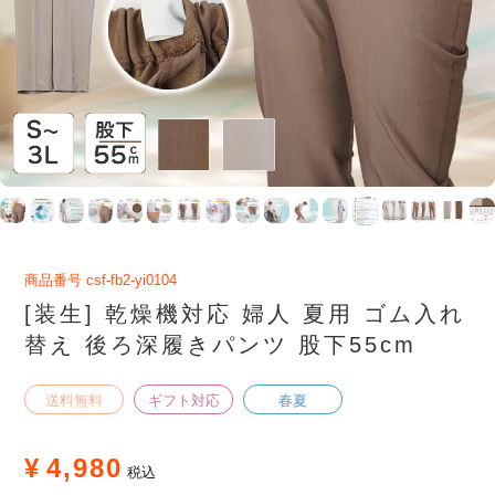
商品番号
csf-fb2-yi0104
[装生] 乾燥機対応 婦人 夏用 ゴム入れ
替え 後ろ深履きパンツ 股下55cm
送料無料
ギフト対応
春夏
¥
4,980
税込