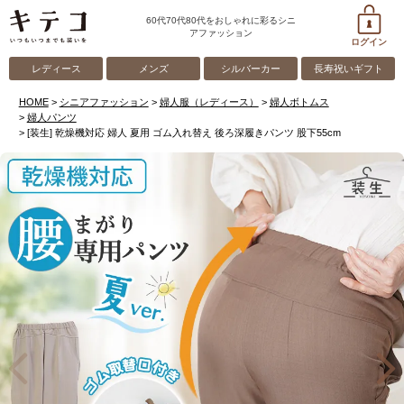
60代70代80代をおしゃれに彩るシニ
アファッション
ログイン
レディース
メンズ
シルバーカー
長寿祝いギフト
HOME
シニアファッション
婦人服（レディース）
婦人ボトムス
婦人パンツ
[装生] 乾燥機対応 婦人 夏用 ゴム入れ替え 後ろ深履きパンツ 股下55cm