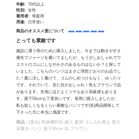
年齢:
70代以上
性別:
女性
着用者:
母親用
用途:
日常使い
商品のオススメ度について
とっても素敵です
施設に通う母のために購入しました。今までは動きやすさ
優先でジャージを履いてましたが、もう少しおしゃれでウ
エストのゴムにしなやかさのあるものはないか？と探して
いました。こちらのパンツはまさに理想どおりのお品でし
た！夏に涼しく履けて、ゴムのしめつけもなく、ゆったり
です。それでいて、見た目がおしゃれ！色もブラウンで品
があります。生地にほどよくツヤもあり高級感もありま
す。股下55cmも丁度良いです。母用に購入しましたが、
私も欲しくなるくらい素敵なパンツです(笑)商品開発して
下さった方に本当に感謝です。
商品：
[装生] 乾燥機対応 婦人 夏用 ゴム入れ替え 後ろ
深履きパンツ 股下55cm 3L ブラウン