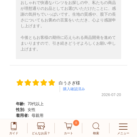
おしゃれで快適なパンツをお探しの中、私たちの商品
が理想通りのお品としてお選びいただけたことに、感
謝の気持ちでいっぱいです。生地の質感や、股下の長
さについてもお褒めの言葉をいただき、心より感謝申
し上げます。
今後ともお客様の期待に応えられる商品開発を進めて
まいりますので、引き続きどうぞよろしくお願い申し
上げます。
白うさぎ様
購入確認済み
2026-07-20
年齢:
70代以上
性別:
女性
着用者:
母親用
用途:
日常使い
0
商品のオススメ度について
ガイド
どんなお店？
カート
検索
メニュー