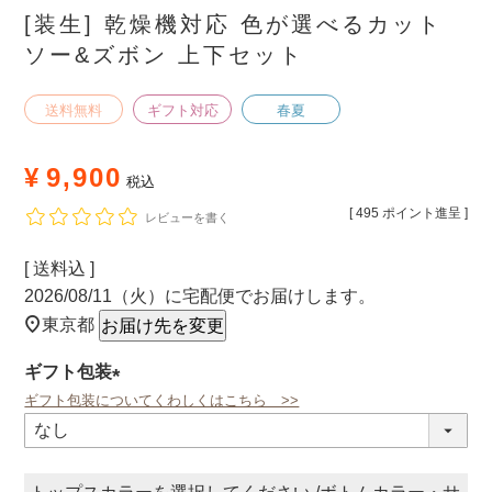
[装生] 乾燥機対応 色が選べるカット
ソー&ズボン 上下セット
送料無料
ギフト対応
春夏
¥
9,900
税込
[
495
ポイント進呈 ]
レビューを書く
送料込
2026/08/11（火）
に
宅配便
でお届けします。
東京都
お届け先を変更
ギフト包装
ギフト包装についてくわしくはこちら >>
(必
須)