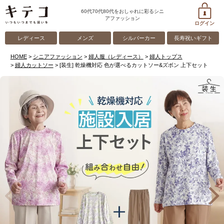
60代70代80代をおしゃれに彩るシニ
アファッション
ログイン
レディース
メンズ
シルバーカー
長寿祝いギフト
HOME
シニアファッション
婦人服（レディース）
婦人トップス
婦人カットソー
[装生] 乾燥機対応 色が選べるカットソー&ズボン 上下セット