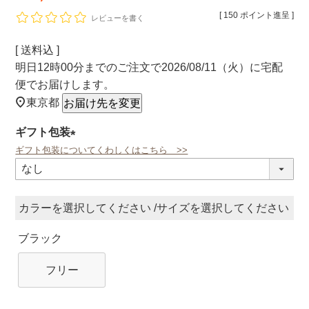
[
150
ポイント進呈 ]
レビューを書く
送料込
明日
12時00分
までのご注文で
2026/08/11（火）
に
宅配
便
でお届けします。
東京都
お届け先を変更
ギフト包装
ギフト包装についてくわしくはこちら >>
(必
須)
カラー
サイズ
ブラック
フリー