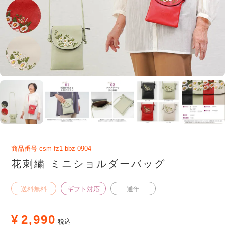
商品番号
csm-fz1-bbz-0904
花刺繍 ミニショルダーバッグ
送料無料
ギフト対応
通年
¥
2,990
税込