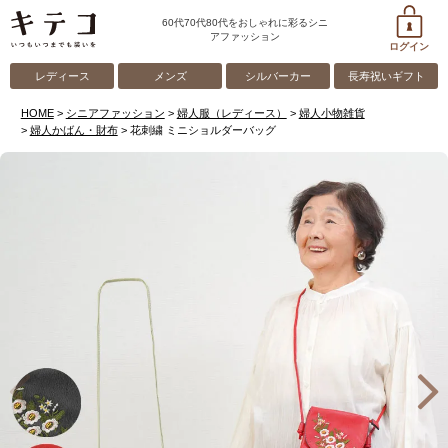
60代70代80代をおしゃれに彩るシニ
アファッション
ログイン
レディース
メンズ
シルバーカー
長寿祝いギフト
HOME
シニアファッション
婦人服（レディース）
婦人小物雑貨
婦人かばん・財布
花刺繍 ミニショルダーバッグ