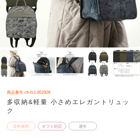
商品番号
cfr-fz1-952928
多収納&軽量 小さめエレガントリュッ
ク
送料無料
ギフト対応
通年