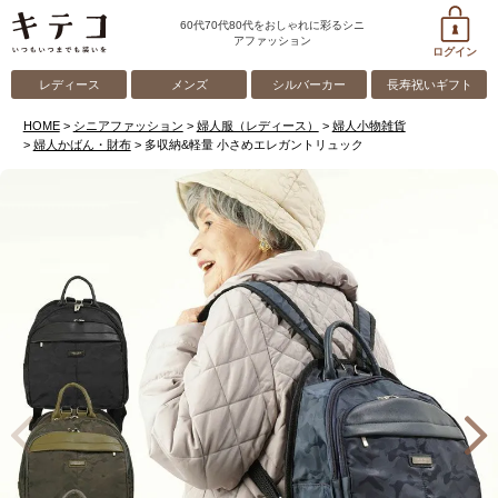
60代70代80代をおしゃれに彩るシニ
アファッション
ログイン
レディース
メンズ
シルバーカー
長寿祝いギフト
HOME
シニアファッション
婦人服（レディース）
婦人小物雑貨
婦人かばん・財布
多収納&軽量 小さめエレガントリュック