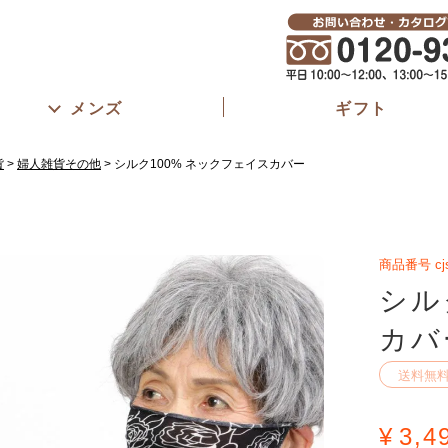
メンズ
ギフト
貨
婦人雑貨その他
シルク100% ネックフェイスカバー
商品番号
cj
シル
カバ
送料無
¥
3,4