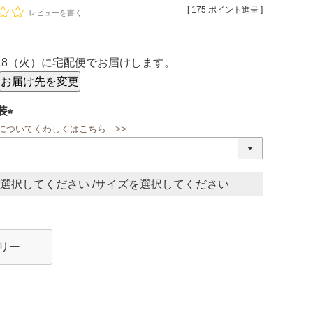
[
175
ポイント進呈 ]
レビューを書く
/18（火）
に
宅配便
でお届けします。
お届け先を変更
装
についてくわしくはこちら >>
(必
須)
サイズ
リー