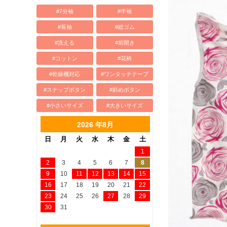
#7分袖
#半袖
#長袖
#総ゴム
#洗える
#前開き
#コットン
#花柄
#乾燥機対応
#ワンタッチテープ
#スナップボタン
#斜めボタン
#小さいサイズ
#大きいサイズ
2026 年8月
日
月
火
水
木
金
土
1
2
3
4
5
6
7
8
9
10
11
12
13
14
15
16
17
18
19
20
21
22
23
24
25
26
27
28
29
30
31