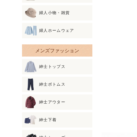
婦人小物・雑貨
婦人ホームウェア
メンズファッション
紳士トップス
紳士ボトムス
紳士アウター
紳士下着