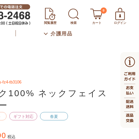
0
閲覧履歴
検索
カート
ログイン
介護用品
s-fz4-tb3106
ク100% ネックフェイス
ー
料
ギフト対応
春夏
90
税込