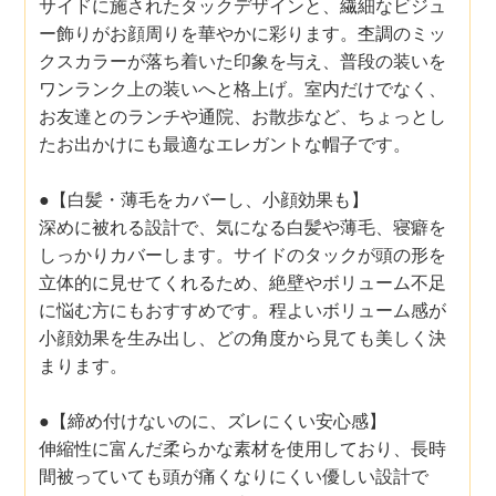
サイドに施されたタックデザインと、繊細なビジュ
ー飾りがお顔周りを華やかに彩ります。杢調のミッ
クスカラーが落ち着いた印象を与え、普段の装いを
ワンランク上の装いへと格上げ。室内だけでなく、
お友達とのランチや通院、お散歩など、ちょっとし
たお出かけにも最適なエレガントな帽子です。
●【白髪・薄毛をカバーし、小顔効果も】
深めに被れる設計で、気になる白髪や薄毛、寝癖を
しっかりカバーします。サイドのタックが頭の形を
立体的に見せてくれるため、絶壁やボリューム不足
に悩む方にもおすすめです。程よいボリューム感が
小顔効果を生み出し、どの角度から見ても美しく決
まります。
●【締め付けないのに、ズレにくい安心感】
伸縮性に富んだ柔らかな素材を使用しており、長時
間被っていても頭が痛くなりにくい優しい設計で