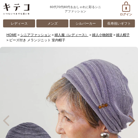
60代70代80代をおしゃれに彩るシニ
アファッション
ログイン
レディース
メンズ
シルバーカー
長寿祝いギフト
HOME
シニアファッション
婦人服（レディース）
婦人小物雑貨
婦人帽子
ビーズ付き メランジニット 室内帽子