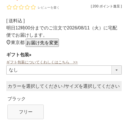
[
200
ポイント進呈 ]
レビューを書く
送料込
明日
12時00分
までのご注文で
2026/08/11（火）
に
宅配
便
でお届けします。
東京都
お届け先を変更
ギフト包装
ギフト包装についてくわしくはこちら >>
(必
須)
カラー
サイズ
ブラック
フリー