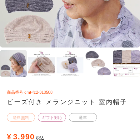
商品番号
cmt-fz2-310508
ビーズ付き メランジニット 室内帽子
送料無料
ギフト対応
通年
¥
3,990
税込