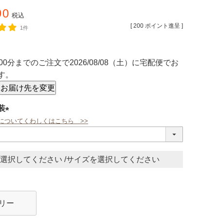
90
税込
[
200
ポイント進呈 ]
1件
00分
までのご注文で
2026/08/08（土）
に
宅配便
でお
す。
お届け先を変更
装
についてくわしくはこちら >>
(必
須)
サイズ
リー