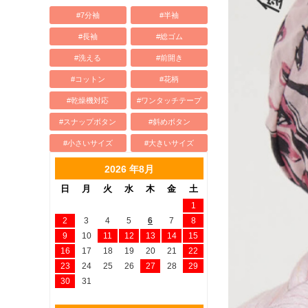
#7分袖
#半袖
#長袖
#総ゴム
#洗える
#前開き
#コットン
#花柄
#乾燥機対応
#ワンタッチテープ
#スナップボタン
#斜めボタン
#小さいサイズ
#大きいサイズ
2026 年8月
日
月
火
水
木
金
土
1
2
3
4
5
6
7
8
9
10
11
12
13
14
15
16
17
18
19
20
21
22
23
24
25
26
27
28
29
30
31