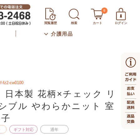
0
閲覧履歴
検索
カート
ログイン
介護用品
f-fz2-cw0100
W] 日本製 花柄×チェック リ
シブル やわらかニット 室
帽子
料
ギフト対応
通年