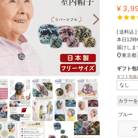
¥
3,9
送料込
本日
12時
届けしま
東京都
ギフト包
ギフト包装
カラー
ブルー
フ