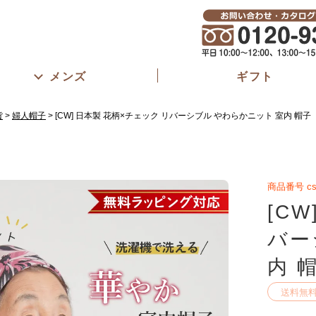
メンズ
ギフト
貨
婦人帽子
[CW] 日本製 花柄×チェック リバーシブル やわらかニット 室内 帽子
商品番号
cs
[C
バー
内 
送料無