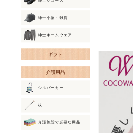
紳士シューズ
紳士小物・雑貨
紳士ホームウェア
ギフト
介護用品
シルバーカー
杖
介護施設で必要な用品