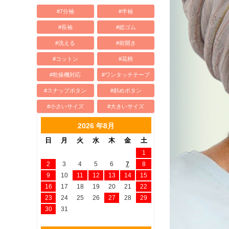
#7分袖
#半袖
#長袖
#総ゴム
#洗える
#前開き
#コットン
#花柄
#乾燥機対応
#ワンタッチテープ
#スナップボタン
#斜めボタン
#小さいサイズ
#大きいサイズ
2026 年8月
日
月
火
水
木
金
土
1
2
3
4
5
6
7
8
9
10
11
12
13
14
15
16
17
18
19
20
21
22
23
24
25
26
27
28
29
30
31