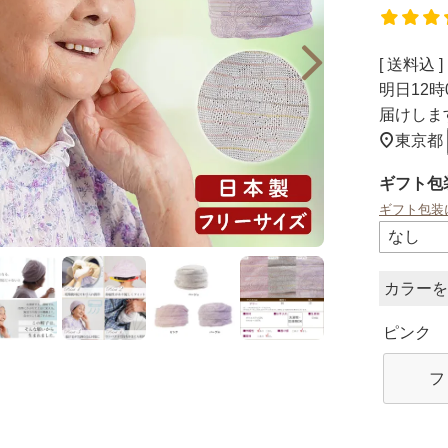
送料込
明日
12時
届けしま
東京都
ギフト包
ギフト包装
カラー
ピンク
フ