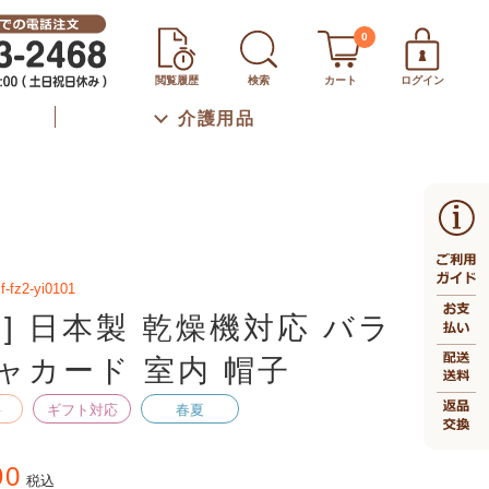
0
閲覧履歴
検索
カート
ログイン
介護用品
f-fz2-yi0101
生] 日本製 乾燥機対応 バラ
ャカード 室内 帽子
料
ギフト対応
春夏
90
税込