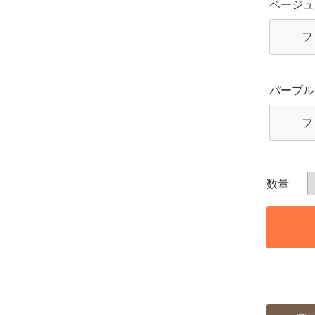
ベージュ
フ
パープル
フ