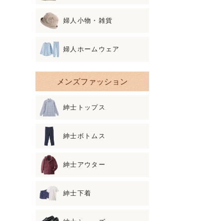
婦人小物・雑貨
婦人ホームウェア
メンズファッション
紳士トップス
紳士ボトムス
紳士アウター
紳士下着