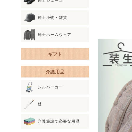
紳士シューズ
紳士小物・雑貨
紳士ホームウェア
ギフト
介護用品
シルバーカー
杖
介護施設で必要な用品