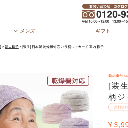
メンズ
ギフト
貨
婦人帽子
[装生] 日本製 乾燥機対応 バラ柄ジャカード 室内 帽子
商品番号
cs
[装
柄ジ
送料無
¥
3,9