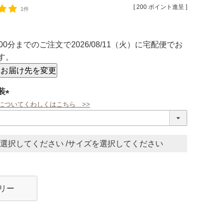
[
200
ポイント進呈 ]
1件
00分
までのご注文で
2026/08/11（火）
に
宅配便
でお
す。
お届け先を変更
装
についてくわしくはこちら >>
(必
須)
サイズ
リー