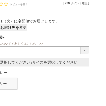
[
230
ポイント進呈 ]
レビューを書く
/11（火）
に
宅配便
でお届けします。
お届け先を変更
装
についてくわしくはこちら >>
(必
須)
サイズ
レー
リー