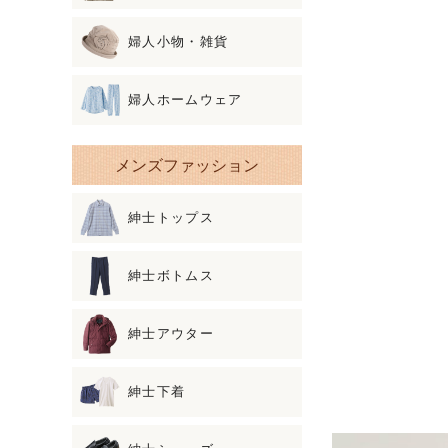
婦人小物・雑貨
婦人ホームウェア
メンズファッション
紳士トップス
紳士ボトムス
紳士アウター
紳士下着