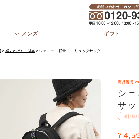
メンズ
ギフト
貨
婦人かばん・財布
シェニール 軽量 ミニリュックサック
商品番号
c
シェ
サッ
送料無
¥
4,5