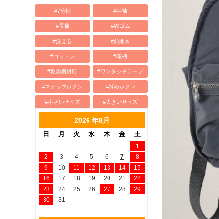
#7分袖
#半袖
#長袖
#総ゴム
#洗える
#前開き
#コットン
#花柄
#乾燥機対応
#ワンタッチテープ
#スナップボタン
#斜めボタン
#小さいサイズ
#大きいサイズ
2026 年8月
日
月
火
水
木
金
土
1
2
3
4
5
6
7
8
9
10
11
12
13
14
15
16
17
18
19
20
21
22
23
24
25
26
27
28
29
30
31