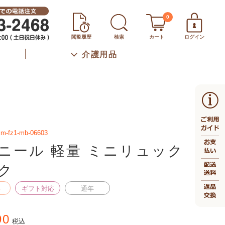
0
閲覧履歴
検索
カート
ログイン
介護用品
sm-fz1-mb-06603
ニール 軽量 ミニリュック
ク
料
ギフト対応
通年
90
税込