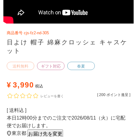
商品番号
cjs-fz2-nd-305
日よけ 帽子 綿麻クロッシェ キャスケ
ット
送料無料
ギフト対応
春夏
¥
3,990
税込
[
200
ポイント進呈 ]
レビューを書く
送料込
本日
12時00分
までのご注文で
2026/08/11（火）
に
宅配
便
でお届けします。
東京都
お届け先を変更