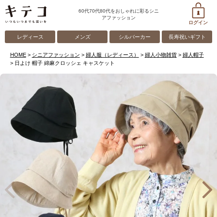
60代70代80代をおしゃれに彩るシニ
アファッション
ログイン
レディース
メンズ
シルバーカー
長寿祝いギフト
HOME
シニアファッション
婦人服（レディース）
婦人小物雑貨
婦人帽子
日よけ 帽子 綿麻クロッシェ キャスケット