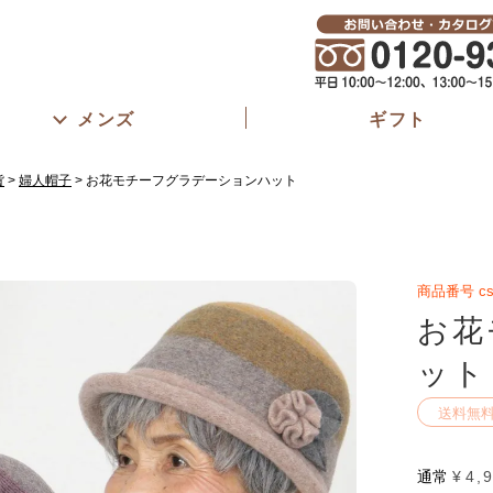
メンズ
ギフト
貨
婦人帽子
お花モチーフグラデーションハット
商品番号
cs
お花
ット
送料無
通常
¥
4,