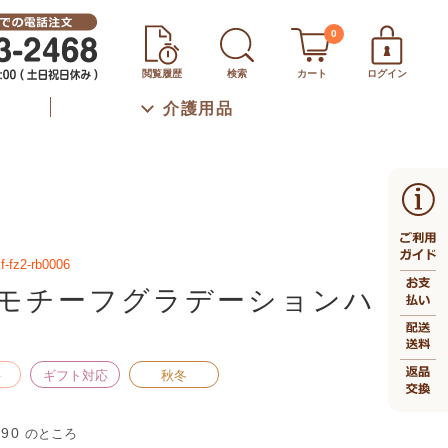
0
閲覧履歴
検索
カート
ログイン
介護用品
f-fz2-rb0006
モチーフグラデーションハ
料
ギフト対応
秋冬
990
のところ