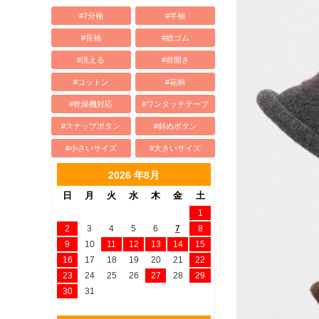
#7分袖
#半袖
#長袖
#総ゴム
#洗える
#前開き
#コットン
#花柄
#乾燥機対応
#ワンタッチテープ
#スナップボタン
#斜めボタン
#小さいサイズ
#大きいサイズ
2026 年8月
日
月
火
水
木
金
土
1
2
3
4
5
6
7
8
9
10
11
12
13
14
15
16
17
18
19
20
21
22
23
24
25
26
27
28
29
30
31