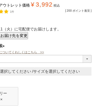
¥
3,992
アウトレット価格
税込
[
200
ポイント進呈 ]
1件
/11（火）
に
宅配便
でお届けします。
お届け先を変更
装
についてくわしくはこちら >>
(必
須)
サイズ
リー
×