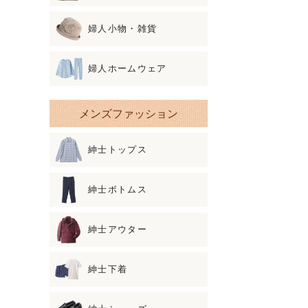
婦人小物・雑貨
婦人ホームウェア
メンズファッション
紳士トップス
紳士ボトムス
紳士アウター
紳士下着