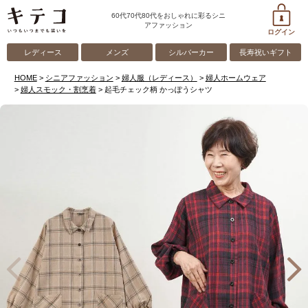
60代70代80代をおしゃれに彩るシニ
アファッション
ログイン
レディース
メンズ
シルバーカー
長寿祝いギフト
HOME
シニアファッション
婦人服（レディース）
婦人ホームウェア
婦人スモック・割烹着
起毛チェック柄 かっぽうシャツ