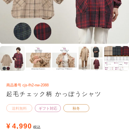
商品番号
cjs-fh2-nw-2088
起毛チェック柄 かっぽうシャツ
送料無料
ギフト対応
秋冬
¥
4,990
税込