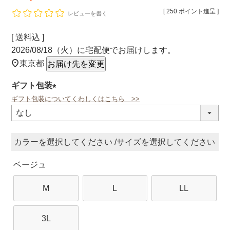
[
250
ポイント進呈 ]
レビューを書く
送料込
2026/08/18（火）
に
宅配便
でお届けします。
東京都
お届け先を変更
ギフト包装
ギフト包装についてくわしくはこちら >>
(必
須)
カラー
サイズ
ベージュ
M
L
LL
3L