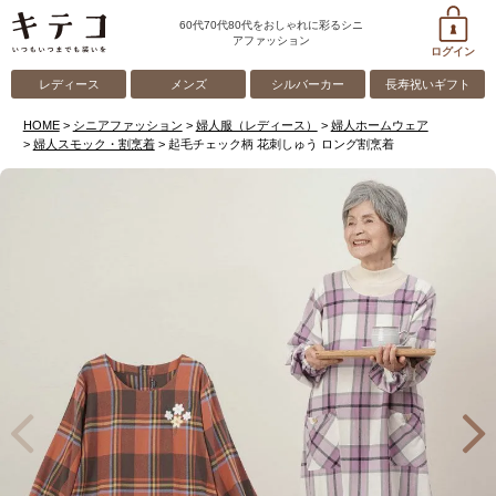
60代70代80代をおしゃれに彩るシニ
アファッション
ログイン
レディース
メンズ
シルバーカー
長寿祝いギフト
HOME
シニアファッション
婦人服（レディース）
婦人ホームウェア
婦人スモック・割烹着
起毛チェック柄 花刺しゅう ロング割烹着