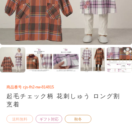
商品番号
cjs-fh2-nw-814815
起毛チェック柄 花刺しゅう ロング割
烹着
送料無料
ギフト対応
秋冬