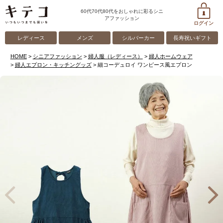
60代70代80代をおしゃれに彩るシニ
アファッション
ログイン
レディース
メンズ
シルバーカー
長寿祝いギフト
HOME
シニアファッション
婦人服（レディース）
婦人ホームウェア
婦人エプロン・キッチングッズ
細コーデュロイ ワンピース風エプロン