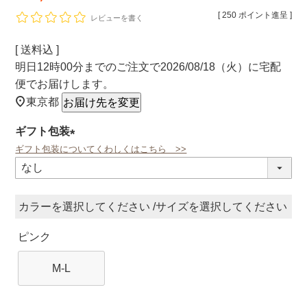
[
250
ポイント進呈 ]
レビューを書く
送料込
明日
12時00分
までのご注文で
2026/08/18（火）
に
宅配
便
でお届けします。
東京都
お届け先を変更
ギフト包装
ギフト包装についてくわしくはこちら >>
(必
須)
カラー
サイズ
ピンク
M-L