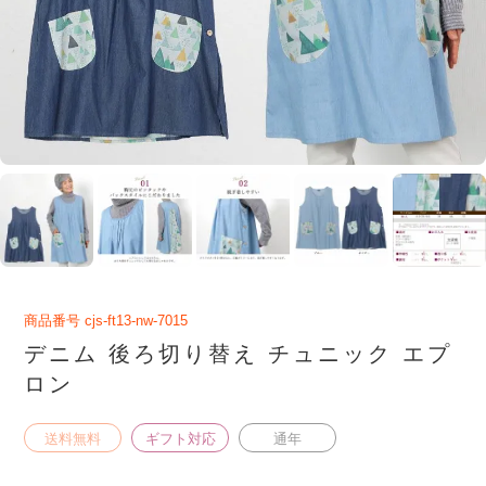
商品番号
cjs-ft13-nw-7015
デニム 後ろ切り替え チュニック エプ
ロン
送料無料
ギフト対応
通年