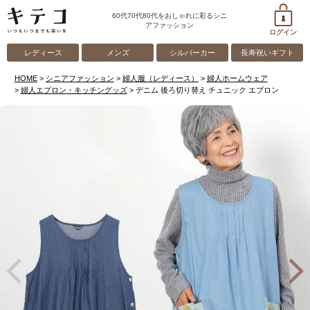
60代70代80代をおしゃれに彩るシニ
アファッション
ログイン
レディース
メンズ
シルバーカー
長寿祝いギフト
HOME
シニアファッション
婦人服（レディース）
婦人ホームウェア
婦人エプロン・キッチングッズ
デニム 後ろ切り替え チュニック エプロン