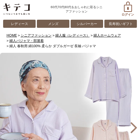
60代70代80代をおしゃれに彩るシニ
アファッション
ログイン
レディース
メンズ
シルバーカー
長寿祝いギフト
HOME
シニアファッション
婦人服（レディース）
婦人ホームウェア
婦人パジャマ・部屋着
婦人 春秋用 綿100% 柔らか ダブルガーゼ 長袖 パジャマ