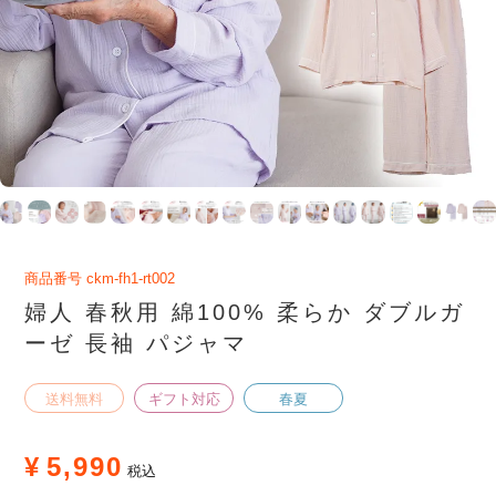
商品番号
ckm-fh1-rt002
婦人 春秋用 綿100% 柔らか ダブルガ
ーゼ 長袖 パジャマ
送料無料
ギフト対応
春夏
¥
5,990
税込