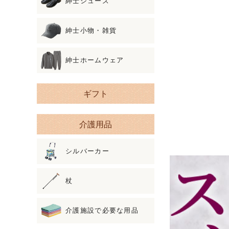
紳士シューズ
紳士小物・雑貨
紳士ホームウェア
ギフト
介護用品
シルバーカー
杖
介護施設で必要な用品