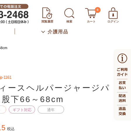
0
閲覧履歴
検索
カート
ログイン
介護用品
8cm
p-1161
ィースヘルパージャージパ
 股下66～68cm
料
ギフト対応
通年
15
税込