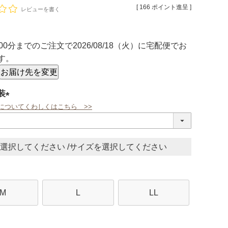
[
166
ポイント進呈 ]
レビューを書く
00分
までのご注文で
2026/08/18（火）
に
宅配便
でお
す。
お届け先を変更
装
についてくわしくはこちら >>
(必
須)
サイズ
M
L
LL