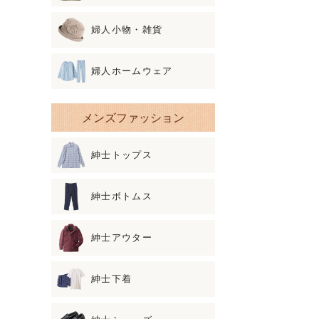
婦人小物・雑貨
婦人ホームウェア
メンズファッション
紳士トップス
紳士ボトムス
紳士アウター
紳士下着