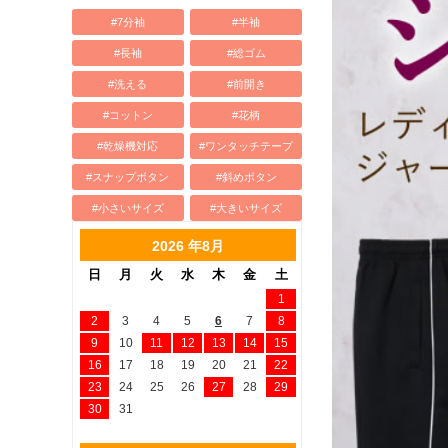
#7分袖
#半袖
#長袖
#総ゴム
#洗える
#前開き
#コットン
#花柄
#乾燥機対応
#ワンタッチテープ
#スナップボタン
#斜めボタン
#小さいサイズ
#大きいサイズ
2026 年8月
日
月
火
水
木
金
土
1
2
3
4
5
6
7
8
9
10
11
12
13
14
15
16
17
18
19
20
21
22
23
24
25
26
27
28
29
30
31