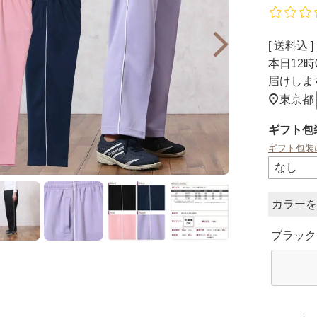
送料込
本日
12時
届けしま
東京都
ギフト包
ギフト包装
カラー
ブラック