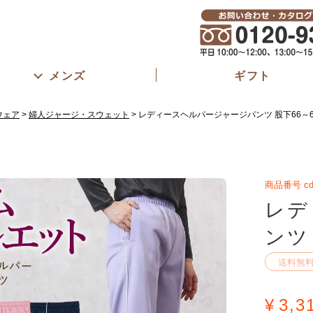
メンズ
ギフト
ウェア
婦人ジャージ・スウェット
レディースヘルパージャージパンツ 股下66～6
商品番号
cd
レデ
ンツ
送料無
¥
3,3