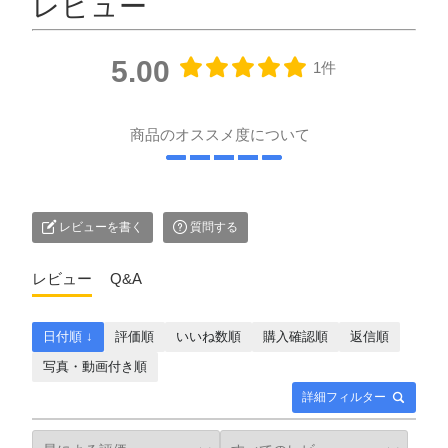
レビュー
5.00
1件
商品のオススメ度について
レビューを書く
質問する
レビュー
Q&A
日付順 ↓
評価順
いいね数順
購入確認順
返信順
写真・動画付き順
詳細フィルター