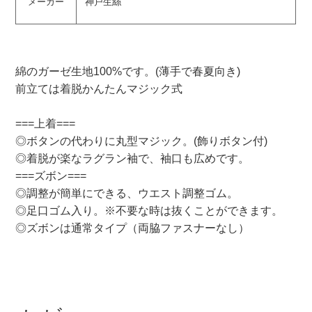
メーカー
神戸生絲
綿のガーゼ生地100%です。(薄手で春夏向き)
前立ては着脱かんたんマジック式
===上着===
◎ボタンの代わりに丸型マジック。(飾りボタン付)
◎着脱が楽なラグラン袖で、袖口も広めです。
===ズボン===
◎調整が簡単にできる、ウエスト調整ゴム。
◎足口ゴム入り。※不要な時は抜くことができます。
◎ズボンは通常タイプ（両脇ファスナーなし）