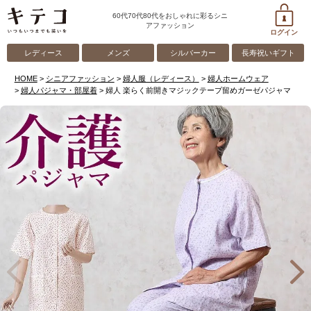
60代70代80代をおしゃれに彩るシニ
アファッション
ログイン
レディース
メンズ
シルバーカー
長寿祝いギフト
HOME
シニアファッション
婦人服（レディース）
婦人ホームウェア
婦人パジャマ・部屋着
婦人 楽らく前開きマジックテープ留めガーゼパジャマ