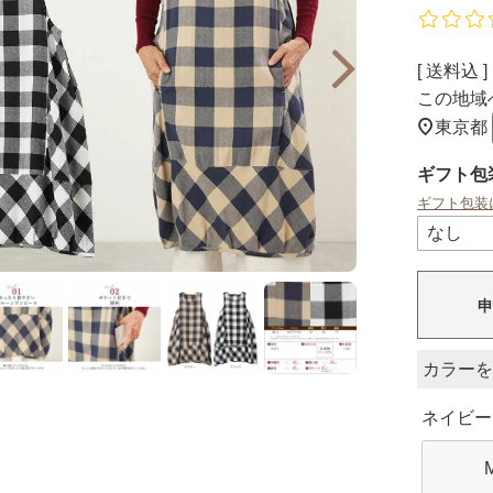
送料込
この地域
東京都
ギフト包
ギフト包装
申
カラー
ネイビー