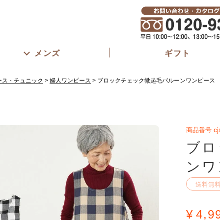
メンズ
ギフト
ース・チュニック
婦人ワンピース
ブロックチェック微起毛バルーンワンピース
商品番号
cj
ブロ
ンワ
送料無
¥
4,9