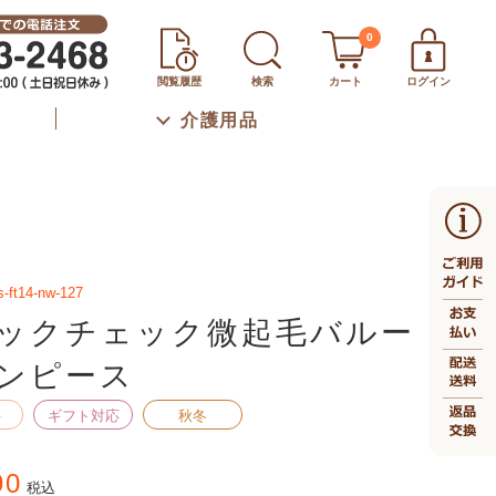
0
閲覧履歴
検索
カート
ログイン
介護用品
s-ft14-nw-127
ックチェック微起毛バルー
ンピース
料
ギフト対応
秋冬
90
税込