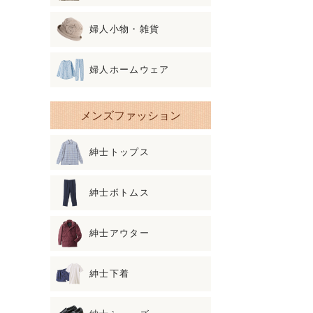
婦人小物・雑貨
婦人ホームウェア
メンズファッション
紳士トップス
紳士ボトムス
紳士アウター
紳士下着