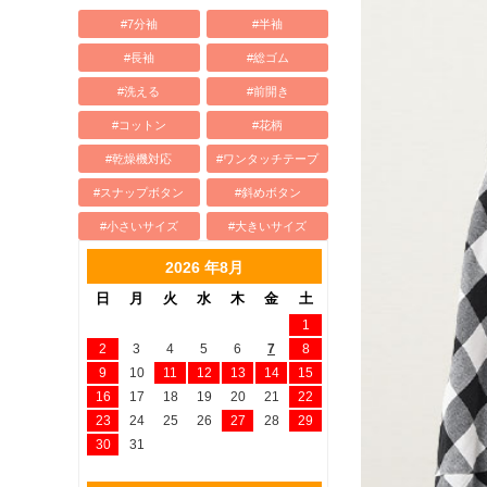
#7分袖
#半袖
#長袖
#総ゴム
#洗える
#前開き
#コットン
#花柄
#乾燥機対応
#ワンタッチテープ
#スナップボタン
#斜めボタン
#小さいサイズ
#大きいサイズ
2026 年8月
日
月
火
水
木
金
土
1
2
3
4
5
6
7
8
9
10
11
12
13
14
15
16
17
18
19
20
21
22
23
24
25
26
27
28
29
30
31