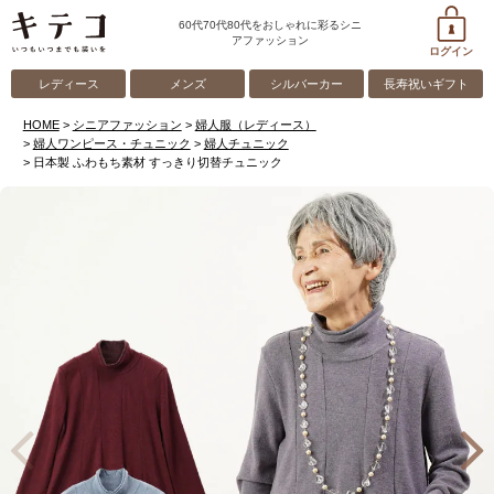
60代70代80代をおしゃれに彩るシニ
アファッション
ログイン
レディース
メンズ
シルバーカー
長寿祝いギフト
HOME
シニアファッション
婦人服（レディース）
婦人ワンピース・チュニック
婦人チュニック
日本製 ふわもち素材 すっきり切替チュニック