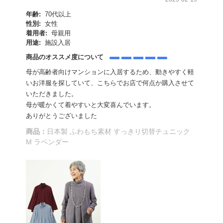
年齢:
70代以上
性別:
女性
着用者:
母親用
用途:
施設入居
商品のオススメ度について
母が高齢者向けマンションに入居するため、動きやすく軽
いお洋服を探していて、こちらでお店で何点か購入させて
いただきました。
母が暖かくて着やすいと大変喜んでいます。
ありがとうございました
商品：
日本製 ふわもち素材 すっきり切替チュニック
M ラベンダー