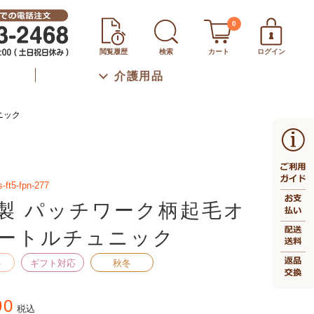
0
閲覧履歴
検索
カート
ログイン
介護用品
ニック
s-ft5-fpn-277
製 パッチワーク柄起毛オ
ートルチュニック
料
ギフト対応
秋冬
90
税込