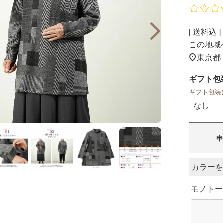
送料込
この地域
東京都
ギフト包
ギフト包装
申
カラー
モノトー