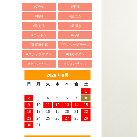
#7分袖
#半袖
#長袖
#総ゴム
#洗える
#前開き
#コットン
#花柄
#乾燥機対応
#ワンタッチテープ
#スナップボタン
#斜めボタン
#小さいサイズ
#大きいサイズ
2026 年8月
日
月
火
水
木
金
土
1
2
3
4
5
6
7
8
9
10
11
12
13
14
15
16
17
18
19
20
21
22
23
24
25
26
27
28
29
30
31