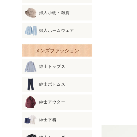
婦人小物・雑貨
婦人ホームウェア
メンズファッション
紳士トップス
紳士ボトムス
紳士アウター
紳士下着