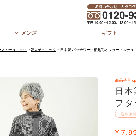
メンズ
ギフト
ース・チュニック
婦人チュニック
日本製 パッチワーク柄起毛オフタートルチュ
商品番号
cj
日本
フタ
送料無
¥
7,9